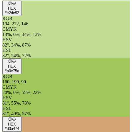
HEX
#c2de92
RGB
194, 222, 146
CMYK
13%, 0%, 34%, 13%
HSV
82°, 34%, 87%
HSL
82°, 54%, 72%
HEX
#a0c75a
RGB
160, 199, 90
CMYK
20%, 0%, 55%, 22%
HSV
81°, 55%, 78%
HSL
81°, 49%, 57%
HEX
#d3a474