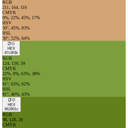
RGB
211, 164, 116
CMYK
0%, 22%, 45%, 17%
HSV
30°, 45%, 83%
HSL
30°, 52%, 64%
HEX
#7c9f3b
RGB
124, 159, 59
CMYK
22%, 0%, 63%, 38%
HSV
81°, 63%, 62%
HSL
81°, 46%, 43%
HEX
#62801c
RGB
98, 128, 28
CMYK