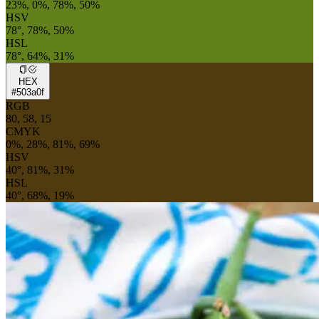
23%, 0%, 78%, 50%
HSV
78°, 78%, 50%
HSL
78°, 64%, 31%
HEX
#503a0f
RGB
80, 58, 15
CMYK
0%, 28%, 81%, 69%
HSV
40°, 81%, 31%
HSL
40°, 68%, 19%