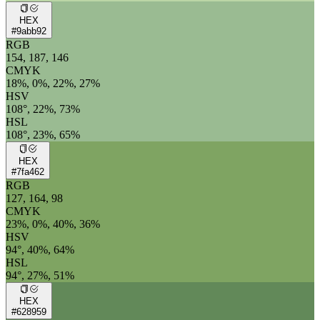
HEX
#9abb92
RGB
154, 187, 146
CMYK
18%, 0%, 22%, 27%
HSV
108°, 22%, 73%
HSL
108°, 23%, 65%
HEX
#7fa462
RGB
127, 164, 98
CMYK
23%, 0%, 40%, 36%
HSV
94°, 40%, 64%
HSL
94°, 27%, 51%
HEX
#628959