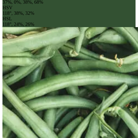
37%, 0%, 38%, 68%
HSV
118°, 38%, 32%
HSL
118°, 24%, 26%