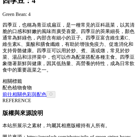
四季豆：4
Green Bean: 4
四季豆，也稱為青豆或扁豆，是一種常見的豆科蔬菜，以其清
脆的口感和鮮嫩的風味而廣受喜愛。四季豆的莢果細長，顏色
通常為鮮綠色，內部含有細小的豆子。四季豆富含維生素C、
維生素K、葉酸和膳食纖維，有助於增強免疫力、促進消化和
支持骨骼健康。四季豆可以用於炒、煮、蒸或燉，常見於炒
菜、湯品和涼拌菜中，也可以作為配菜搭配各種主食。四季豆
象徵著新鮮與健康，因其低熱量、高營養的特性，成為日常飲
食中的重要蔬菜之一。
相關標籤
配色
植物
食物
前往相關色彩與配色
REFERENCE
版權與來源說明
本站所展示之素材，均屬其相應版權持有人所有。
圖片來源：
https://unsplash.com/photos/pile-of-green-string-beans-