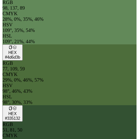
RGB
98, 137, 89
CMYK
28%, 0%, 35%, 46%
HSV
109°, 35%, 54%
HSL
109°, 21%, 44%
HEX
#4d6d3b
RGB
77, 109, 59
CMYK
29%, 0%, 46%, 57%
HSV
98°, 46%, 43%
HSL
98°, 30%, 33%
HEX
#335132
RGB
51, 81, 50
CMYK