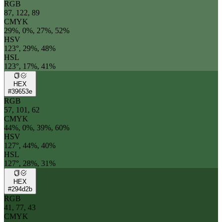
RGB
87, 122, 89
CMYK
29%, 0%, 27%, 52%
HSV
123°, 29%, 48%
HSL
123°, 17%, 41%
HEX
#39653e
RGB
57, 101, 62
CMYK
44%, 0%, 39%, 60%
HSV
127°, 44%, 40%
HSL
127°, 28%, 31%
HEX
#294d2b
RGB
41, 77, 43
CMYK