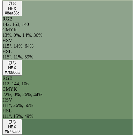
HEX
#8ea38c
RGB
142, 163, 140
CMYK
13%, 0%, 14%, 36%
HSV
115°, 14%, 64%
HSL
115°, 11%, 59%
HEX
#70906a
RGB
112, 144, 106
CMYK
22%, 0%, 26%, 44%
HSV
111°, 26%, 56%
HSL
111°, 15%, 49%
HEX
#577a59