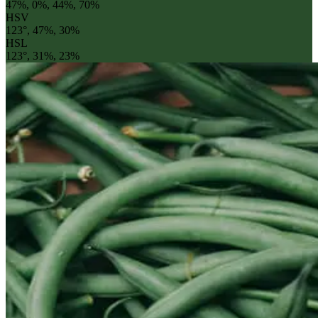
47%, 0%, 44%, 70%
HSV
123°, 47%, 30%
HSL
123°, 31%, 23%