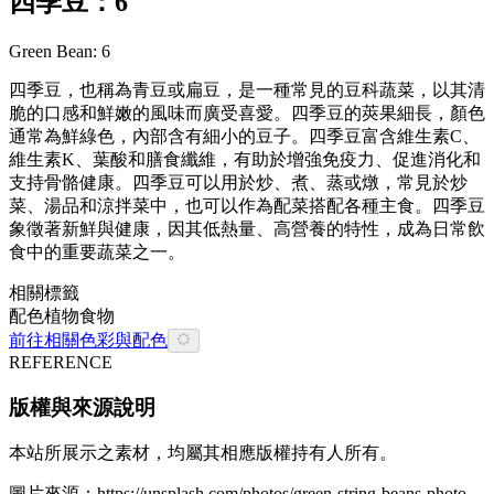
四季豆：6
Green Bean: 6
四季豆，也稱為青豆或扁豆，是一種常見的豆科蔬菜，以其清
脆的口感和鮮嫩的風味而廣受喜愛。四季豆的莢果細長，顏色
通常為鮮綠色，內部含有細小的豆子。四季豆富含維生素C、
維生素K、葉酸和膳食纖維，有助於增強免疫力、促進消化和
支持骨骼健康。四季豆可以用於炒、煮、蒸或燉，常見於炒
菜、湯品和涼拌菜中，也可以作為配菜搭配各種主食。四季豆
象徵著新鮮與健康，因其低熱量、高營養的特性，成為日常飲
食中的重要蔬菜之一。
相關標籤
配色
植物
食物
前往相關色彩與配色
REFERENCE
版權與來源說明
本站所展示之素材，均屬其相應版權持有人所有。
圖片來源：
https://unsplash.com/photos/green-string-beans-photo-