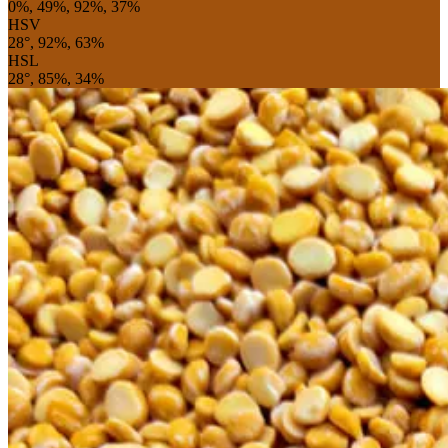
0%, 49%, 92%, 37%
HSV
28°, 92%, 63%
HSL
28°, 85%, 34%