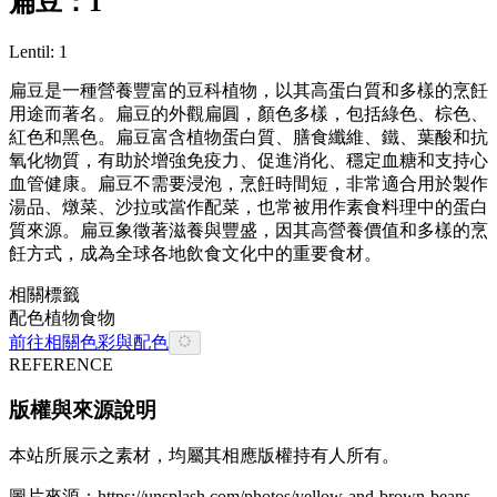
扁豆：1
Lentil: 1
扁豆是一種營養豐富的豆科植物，以其高蛋白質和多樣的烹飪
用途而著名。扁豆的外觀扁圓，顏色多樣，包括綠色、棕色、
紅色和黑色。扁豆富含植物蛋白質、膳食纖維、鐵、葉酸和抗
氧化物質，有助於增強免疫力、促進消化、穩定血糖和支持心
血管健康。扁豆不需要浸泡，烹飪時間短，非常適合用於製作
湯品、燉菜、沙拉或當作配菜，也常被用作素食料理中的蛋白
質來源。扁豆象徵著滋養與豐盛，因其高營養價值和多樣的烹
飪方式，成為全球各地飲食文化中的重要食材。
相關標籤
配色
植物
食物
前往相關色彩與配色
REFERENCE
版權與來源說明
本站所展示之素材，均屬其相應版權持有人所有。
圖片來源：
https://unsplash.com/photos/yellow-and-brown-beans-