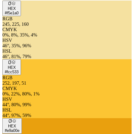
HEX
#f5e1a0
RGB
245, 225, 160
CMYK
0%, 8%, 35%, 4%
HSV
46°, 35%, 96%
HSL
46°, 81%, 79%
HEX
#fcc533
RGB
252, 197, 51
CMYK
0%, 22%, 80%, 1%
HSV
44°, 80%, 99%
HSL
44°, 97%, 59%
HEX
#e9a00e