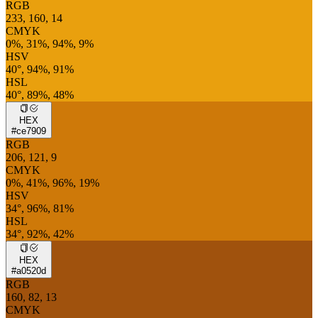
RGB
233, 160, 14
CMYK
0%, 31%, 94%, 9%
HSV
40°, 94%, 91%
HSL
40°, 89%, 48%
HEX
#ce7909
RGB
206, 121, 9
CMYK
0%, 41%, 96%, 19%
HSV
34°, 96%, 81%
HSL
34°, 92%, 42%
HEX
#a0520d
RGB
160, 82, 13
CMYK