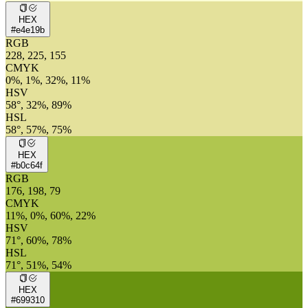
HEX
#e4e19b
RGB
228, 225, 155
CMYK
0%, 1%, 32%, 11%
HSV
58°, 32%, 89%
HSL
58°, 57%, 75%
HEX
#b0c64f
RGB
176, 198, 79
CMYK
11%, 0%, 60%, 22%
HSV
71°, 60%, 78%
HSL
71°, 51%, 54%
HEX
#699310