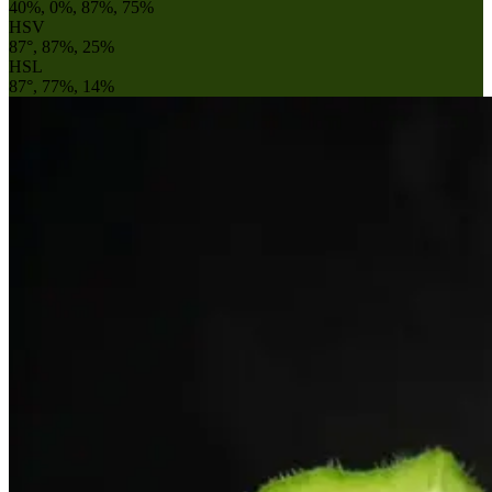
40%, 0%, 87%, 75%
HSV
87°, 87%, 25%
HSL
87°, 77%, 14%