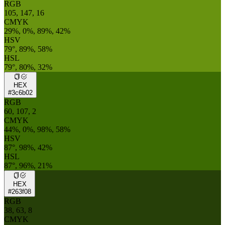
RGB
105, 147, 16
CMYK
29%, 0%, 89%, 42%
HSV
79°, 89%, 58%
HSL
79°, 80%, 32%
HEX
#3c6b02
RGB
60, 107, 2
CMYK
44%, 0%, 98%, 58%
HSV
87°, 98%, 42%
HSL
87°, 96%, 21%
HEX
#263f08
RGB
38, 63, 8
CMYK