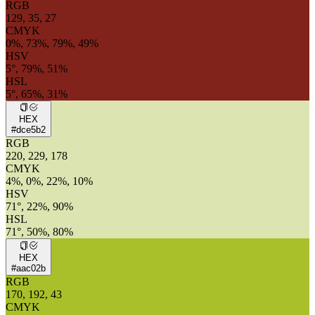
RGB
129, 35, 27
CMYK
0%, 73%, 79%, 49%
HSV
5°, 79%, 51%
HSL
5°, 65%, 31%
HEX
#dce5b2
RGB
220, 229, 178
CMYK
4%, 0%, 22%, 10%
HSV
71°, 22%, 90%
HSL
71°, 50%, 80%
HEX
#aac02b
RGB
170, 192, 43
CMYK