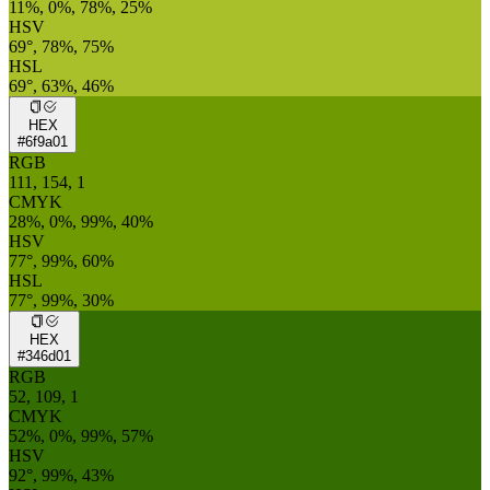
11%, 0%, 78%, 25%
HSV
69°, 78%, 75%
HSL
69°, 63%, 46%
HEX
#6f9a01
RGB
111, 154, 1
CMYK
28%, 0%, 99%, 40%
HSV
77°, 99%, 60%
HSL
77°, 99%, 30%
HEX
#346d01
RGB
52, 109, 1
CMYK
52%, 0%, 99%, 57%
HSV
92°, 99%, 43%