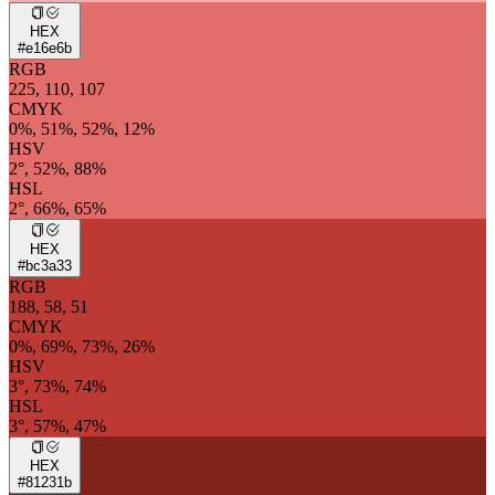
HEX
#e16e6b
RGB
225, 110, 107
CMYK
0%, 51%, 52%, 12%
HSV
2°, 52%, 88%
HSL
2°, 66%, 65%
HEX
#bc3a33
RGB
188, 58, 51
CMYK
0%, 69%, 73%, 26%
HSV
3°, 73%, 74%
HSL
3°, 57%, 47%
HEX
#81231b