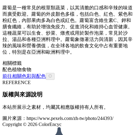
蘿蔔是一種常見的根莖類蔬菜，以其清脆的口感和辛辣的味道
而廣受歡迎。蘿蔔的外皮顏色多樣，包括白色、紅色、紫色和
粉紅色，內部果肉多為白色或紅色。蘿蔔富含維生素C、鉀和
膳食纖維，有助於增強免疫力、促進消化和維持心血管健康。
這種蔬菜可以生食、炒菜、燉煮或用於製作泡菜，常見於沙
拉、湯品和各種亞洲料理中。蘿蔔象徵著活力與清新，因其辛
辣的風味和營養價值，在全球各地的飲食文化中占有重要地
位，特別是在亞洲和歐洲料理中。
相關標籤
配色
植物
食物
前往相關色彩與配色
REFERENCE
版權與來源說明
本站所展示之素材，均屬其相應版權持有人所有。
圖片來源：
https://www.pexels.com/zh-tw/photo/244393/
Copyright ©
2026
ColorEncyc