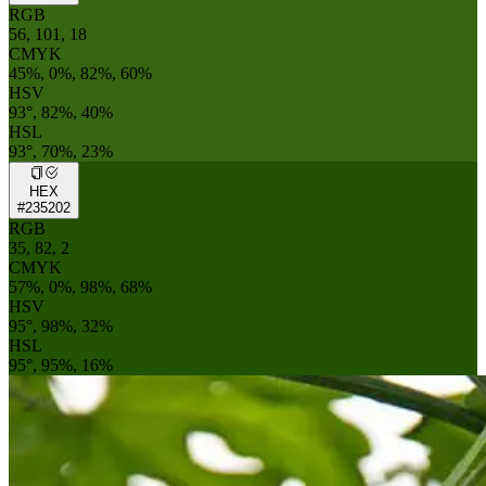
RGB
56, 101, 18
CMYK
45%, 0%, 82%, 60%
HSV
93°, 82%, 40%
HSL
93°, 70%, 23%
HEX
#235202
RGB
35, 82, 2
CMYK
57%, 0%, 98%, 68%
HSV
95°, 98%, 32%
HSL
95°, 95%, 16%