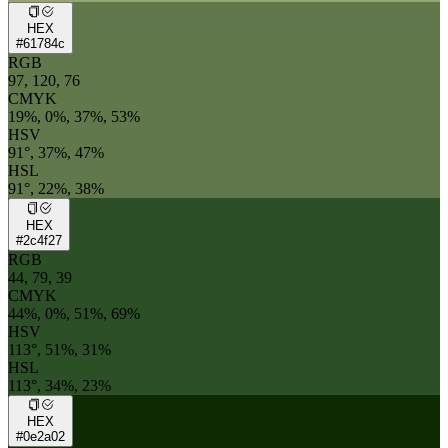
HEX
#61784c
RGB
97, 120, 76
CMYK
19%, 0%, 37%, 53%
HSV
91°, 37%, 47%
HSL
91°, 22%, 38%
HEX
#2c4f27
RGB
44, 79, 39
CMYK
44%, 0%, 51%, 69%
HSV
113°, 51%, 31%
HSL
113°, 34%, 23%
HEX
#0e2a02