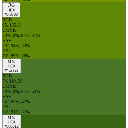
HEX
#5f8708
RGB
95, 135, 8
CMYK
30%, 0%, 94%, 47%
HSV
79°, 94%, 53%
HSL
79°, 89%, 28%
HEX
#4a7727
RGB
74, 119, 39
CMYK
38%, 0%, 67%, 53%
HSV
94°, 67%, 47%
HSL
94°, 51%, 31%
HEX
#386512