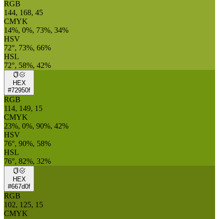
RGB
144, 168, 45
CMYK
14%, 0%, 73%, 34%
HSV
72°, 73%, 66%
HSL
72°, 58%, 42%
HEX
#72950f
RGB
114, 149, 15
CMYK
23%, 0%, 90%, 42%
HSV
76°, 90%, 58%
HSL
76°, 82%, 32%
HEX
#667d0f
RGB
102, 125, 15
CMYK