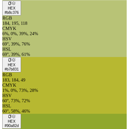
HEX
#b8c376
RGB
184, 195, 118
CMYK
6%, 0%, 39%, 24%
HSV
69°, 39%, 76%
HSL
69°, 39%, 61%
HEX
#b7b831
RGB
183, 184, 49
CMYK
1%, 0%, 73%, 28%
HSV
60°, 73%, 72%
HSL
60°, 58%, 46%
HEX
#90a82d