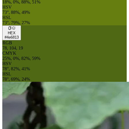
18%, 0%, 88%, 51%
HSV
73°, 88%, 49%
HSL
73°, 79%, 27%
HEX
#4e6813
RGB
78, 104, 19
CMYK
25%, 0%, 82%, 59%
HSV
78°, 82%, 41%
HSL
78°, 69%, 24%