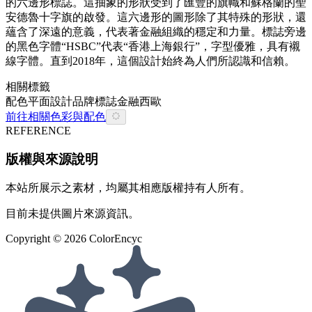
的六邊形標誌。這抽象的形狀受到了匯豐的旗幟和蘇格蘭的聖
安德魯十字旗的啟發。這六邊形的圖形除了其特殊的形狀，還
蘊含了深遠的意義，代表著金融組織的穩定和力量。標誌旁邊
的黑色字體“HSBC”代表“香港上海銀行”，字型優雅，具有襯
線字體。直到2018年，這個設計始終為人們所認識和信賴。
相關標籤
配色
平面設計
品牌
標誌
金融
西歐
前往相關色彩與配色
REFERENCE
版權與來源說明
本站所展示之素材，均屬其相應版權持有人所有。
目前未提供圖片來源資訊。
Copyright ©
2026
ColorEncyc