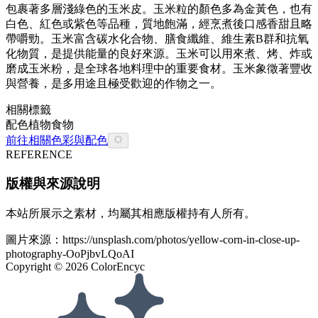
包裹著多層淺綠色的玉米皮。玉米粒的顏色多為金黃色，也有
白色、紅色或紫色等品種，質地飽滿，經烹煮後口感香甜且略
帶嚼勁。玉米富含碳水化合物、膳食纖維、維生素B群和抗氧
化物質，是提供能量的良好來源。玉米可以用來煮、烤、炸或
磨成玉米粉，是全球各地料理中的重要食材。玉米象徵著豐收
與營養，是多用途且極受歡迎的作物之一。
相關標籤
配色
植物
食物
前往相關色彩與配色
REFERENCE
版權與來源說明
本站所展示之素材，均屬其相應版權持有人所有。
圖片來源：
https://unsplash.com/photos/yellow-corn-in-close-up-
photography-OoPjbvLQoAI
Copyright ©
2026
ColorEncyc