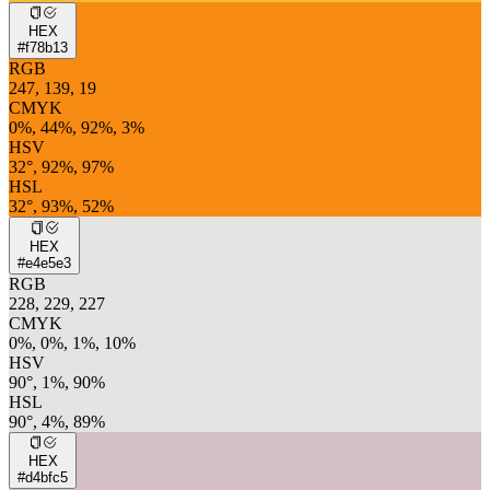
HEX
#f78b13
RGB
247, 139, 19
CMYK
0%, 44%, 92%, 3%
HSV
32°, 92%, 97%
HSL
32°, 93%, 52%
HEX
#e4e5e3
RGB
228, 229, 227
CMYK
0%, 0%, 1%, 10%
HSV
90°, 1%, 90%
HSL
90°, 4%, 89%
HEX
#d4bfc5