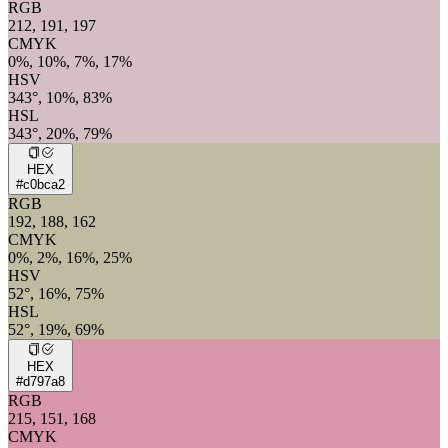
RGB
212, 191, 197
CMYK
0%, 10%, 7%, 17%
HSV
343°, 10%, 83%
HSL
343°, 20%, 79%
HEX
#c0bca2
RGB
192, 188, 162
CMYK
0%, 2%, 16%, 25%
HSV
52°, 16%, 75%
HSL
52°, 19%, 69%
HEX
#d797a8
RGB
215, 151, 168
CMYK