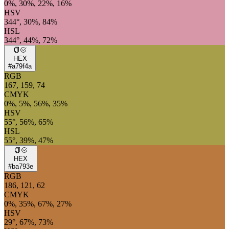
0%, 30%, 22%, 16%
HSV
344°, 30%, 84%
HSL
344°, 44%, 72%
HEX
#a79f4a
RGB
167, 159, 74
CMYK
0%, 5%, 56%, 35%
HSV
55°, 56%, 65%
HSL
55°, 39%, 47%
HEX
#ba793e
RGB
186, 121, 62
CMYK
0%, 35%, 67%, 27%
HSV
29°, 67%, 73%