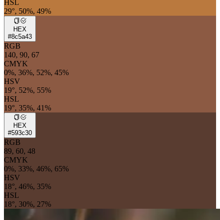
HSL
29°, 50%, 49%
HEX
#8c5a43
RGB
140, 90, 67
CMYK
0%, 36%, 52%, 45%
HSV
19°, 52%, 55%
HSL
19°, 35%, 41%
HEX
#593c30
RGB
89, 60, 48
CMYK
0%, 33%, 46%, 65%
HSV
18°, 46%, 35%
HSL
18°, 30%, 27%