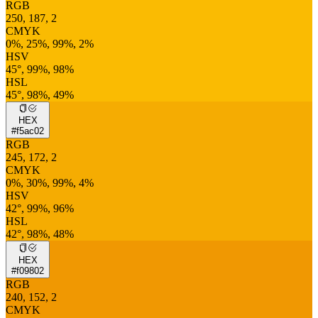
RGB
250, 187, 2
CMYK
0%, 25%, 99%, 2%
HSV
45°, 99%, 98%
HSL
45°, 98%, 49%
HEX
#f5ac02
RGB
245, 172, 2
CMYK
0%, 30%, 99%, 4%
HSV
42°, 99%, 96%
HSL
42°, 98%, 48%
HEX
#f09802
RGB
240, 152, 2
CMYK