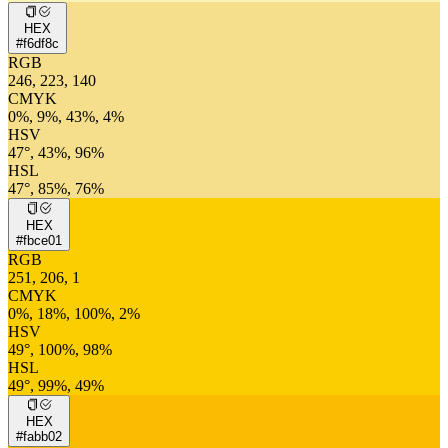
HEX
#f6df8c
RGB
246, 223, 140
CMYK
0%, 9%, 43%, 4%
HSV
47°, 43%, 96%
HSL
47°, 85%, 76%
HEX
#fbce01
RGB
251, 206, 1
CMYK
0%, 18%, 100%, 2%
HSV
49°, 100%, 98%
HSL
49°, 99%, 49%
HEX
#fabb02