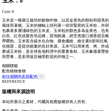
玉米：8
Corn: 8
玉米是一種廣泛栽培的穀物作物，以其金黃色的顆粒和甜美的
風味而著稱。玉米的穗軸上排列著一排排緊密的玉米粒，外部
包裹著多層淺綠色的玉米皮。玉米粒的顏色多為金黃色，也有
白色、紅色或紫色等品種，質地飽滿，經烹煮後口感香甜且略
帶嚼勁。玉米富含碳水化合物、膳食纖維、維生素B群和抗氧
化物質，是提供能量的良好來源。玉米可以用來煮、烤、炸或
磨成玉米粉，是全球各地料理中的重要食材。玉米象徵著豐收
與營養，是多用途且極受歡迎的作物之一。
相關標籤
配色
植物
食物
前往相關色彩與配色
REFERENCE
版權與來源說明
本站所展示之素材，均屬其相應版權持有人所有。
圖片來源：
https://unsplash.com/photos/yellow-corn-in-close-up-