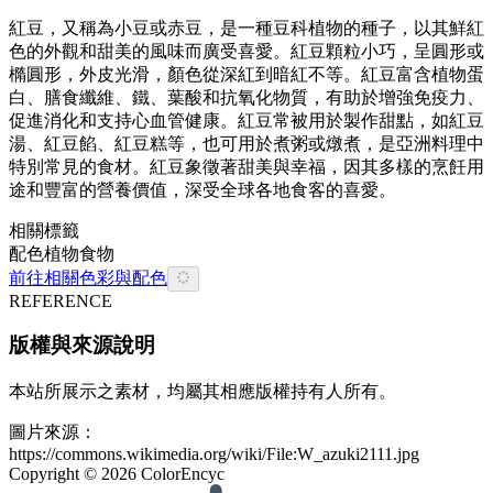
紅豆，又稱為小豆或赤豆，是一種豆科植物的種子，以其鮮紅
色的外觀和甜美的風味而廣受喜愛。紅豆顆粒小巧，呈圓形或
橢圓形，外皮光滑，顏色從深紅到暗紅不等。紅豆富含植物蛋
白、膳食纖維、鐵、葉酸和抗氧化物質，有助於增強免疫力、
促進消化和支持心血管健康。紅豆常被用於製作甜點，如紅豆
湯、紅豆餡、紅豆糕等，也可用於煮粥或燉煮，是亞洲料理中
特別常見的食材。紅豆象徵著甜美與幸福，因其多樣的烹飪用
途和豐富的營養價值，深受全球各地食客的喜愛。
相關標籤
配色
植物
食物
前往相關色彩與配色
REFERENCE
版權與來源說明
本站所展示之素材，均屬其相應版權持有人所有。
圖片來源：
https://commons.wikimedia.org/wiki/File:W_azuki2111.jpg
Copyright ©
2026
ColorEncyc