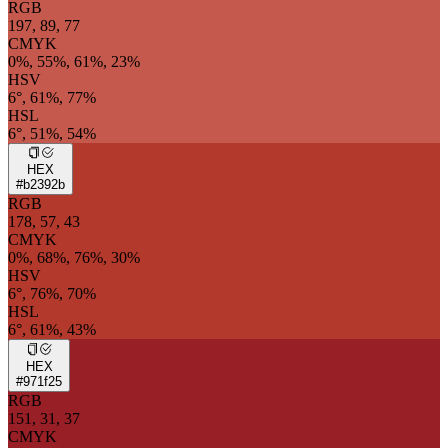
RGB
197, 89, 77
CMYK
0%, 55%, 61%, 23%
HSV
6°, 61%, 77%
HSL
6°, 51%, 54%
HEX
#b2392b
RGB
178, 57, 43
CMYK
0%, 68%, 76%, 30%
HSV
6°, 76%, 70%
HSL
6°, 61%, 43%
HEX
#971f25
RGB
151, 31, 37
CMYK