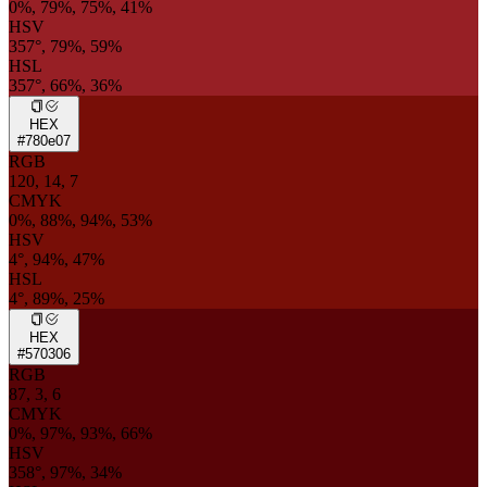
0%, 79%, 75%, 41%
HSV
357°, 79%, 59%
HSL
357°, 66%, 36%
HEX
#780e07
RGB
120, 14, 7
CMYK
0%, 88%, 94%, 53%
HSV
4°, 94%, 47%
HSL
4°, 89%, 25%
HEX
#570306
RGB
87, 3, 6
CMYK
0%, 97%, 93%, 66%
HSV
358°, 97%, 34%