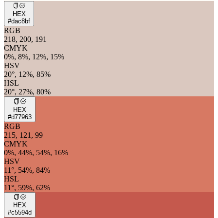
HEX
#dac8bf
RGB
218, 200, 191
CMYK
0%, 8%, 12%, 15%
HSV
20°, 12%, 85%
HSL
20°, 27%, 80%
HEX
#d77963
RGB
215, 121, 99
CMYK
0%, 44%, 54%, 16%
HSV
11°, 54%, 84%
HSL
11°, 59%, 62%
HEX
#c5594d