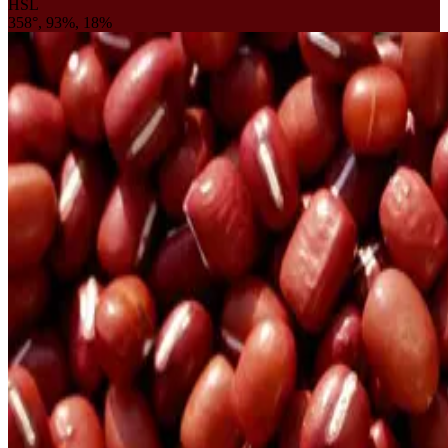
HSL
358°, 93%, 18%