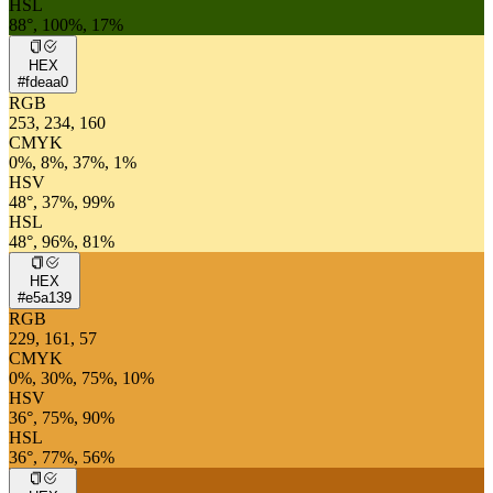
HSL
88°, 100%, 17%
HEX
#fdeaa0
RGB
253, 234, 160
CMYK
0%, 8%, 37%, 1%
HSV
48°, 37%, 99%
HSL
48°, 96%, 81%
HEX
#e5a139
RGB
229, 161, 57
CMYK
0%, 30%, 75%, 10%
HSV
36°, 75%, 90%
HSL
36°, 77%, 56%