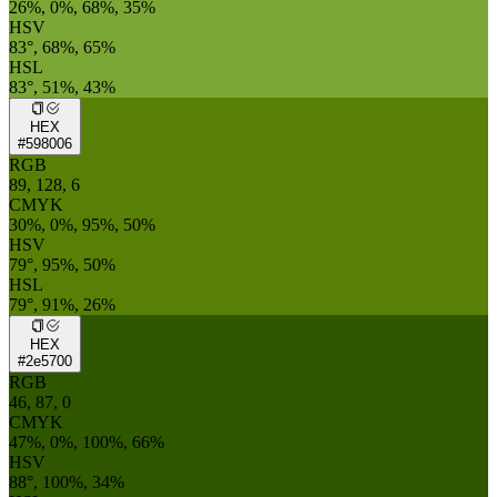
26%, 0%, 68%, 35%
HSV
83°, 68%, 65%
HSL
83°, 51%, 43%
HEX
#598006
RGB
89, 128, 6
CMYK
30%, 0%, 95%, 50%
HSV
79°, 95%, 50%
HSL
79°, 91%, 26%
HEX
#2e5700
RGB
46, 87, 0
CMYK
47%, 0%, 100%, 66%
HSV
88°, 100%, 34%