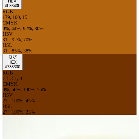
HEX
#b3640f
RGB
179, 100, 15
CMYK
0%, 44%, 92%, 30%
HSV
31°, 92%, 70%
HSL
31°, 85%, 38%
HEX
#733300
RGB
115, 51, 0
CMYK
0%, 56%, 100%, 55%
HSV
27°, 100%, 45%
HSL
27°, 100%, 23%