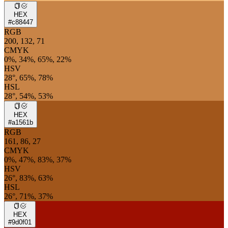
HEX
#c88447
RGB
200, 132, 71
CMYK
0%, 34%, 65%, 22%
HSV
28°, 65%, 78%
HSL
28°, 54%, 53%
HEX
#a1561b
RGB
161, 86, 27
CMYK
0%, 47%, 83%, 37%
HSV
26°, 83%, 63%
HSL
26°, 71%, 37%
HEX
#9d0f01