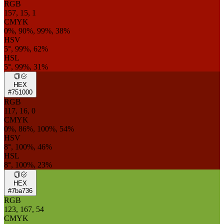
RGB
157, 15, 1
CMYK
0%, 90%, 99%, 38%
HSV
5°, 99%, 62%
HSL
5°, 99%, 31%
HEX
#751000
RGB
117, 16, 0
CMYK
0%, 86%, 100%, 54%
HSV
8°, 100%, 46%
HSL
8°, 100%, 23%
HEX
#7ba736
RGB
123, 167, 54
CMYK