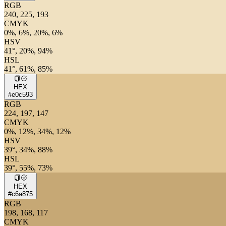
RGB
240, 225, 193
CMYK
0%, 6%, 20%, 6%
HSV
41°, 20%, 94%
HSL
41°, 61%, 85%
HEX
#e0c593
RGB
224, 197, 147
CMYK
0%, 12%, 34%, 12%
HSV
39°, 34%, 88%
HSL
39°, 55%, 73%
HEX
#c6a875
RGB
198, 168, 117
CMYK