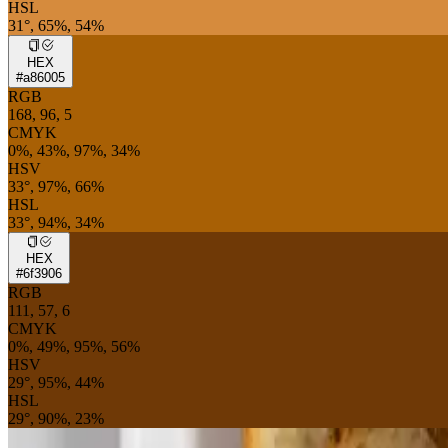
HSL
31°, 65%, 54%
HEX
#a86005
RGB
168, 96, 5
CMYK
0%, 43%, 97%, 34%
HSV
33°, 97%, 66%
HSL
33°, 94%, 34%
HEX
#6f3906
RGB
111, 57, 6
CMYK
0%, 49%, 95%, 56%
HSV
29°, 95%, 44%
HSL
29°, 90%, 23%