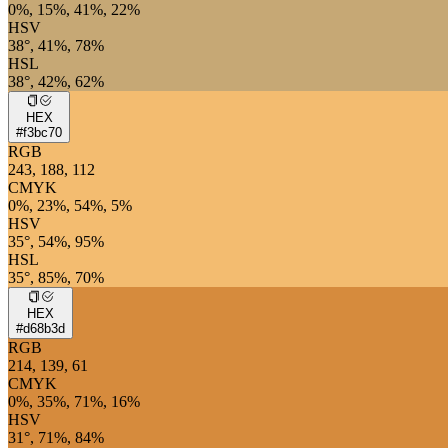
0%, 15%, 41%, 22%
HSV
38°, 41%, 78%
HSL
38°, 42%, 62%
HEX
#f3bc70
RGB
243, 188, 112
CMYK
0%, 23%, 54%, 5%
HSV
35°, 54%, 95%
HSL
35°, 85%, 70%
HEX
#d68b3d
RGB
214, 139, 61
CMYK
0%, 35%, 71%, 16%
HSV
31°, 71%, 84%