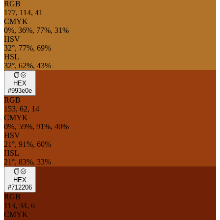
RGB
177, 114, 41
CMYK
0%, 36%, 77%, 31%
HSV
32°, 77%, 69%
HSL
32°, 62%, 43%
HEX
#993e0e
RGB
153, 62, 14
CMYK
0%, 59%, 91%, 40%
HSV
21°, 91%, 60%
HSL
21°, 83%, 33%
HEX
#712206
RGB
113, 34, 6
CMYK