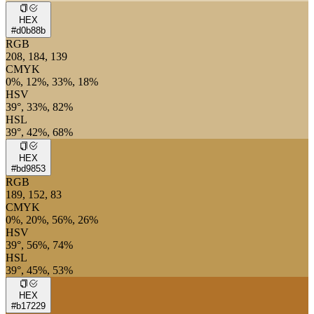
HEX
#d0b88b
RGB
208, 184, 139
CMYK
0%, 12%, 33%, 18%
HSV
39°, 33%, 82%
HSL
39°, 42%, 68%
HEX
#bd9853
RGB
189, 152, 83
CMYK
0%, 20%, 56%, 26%
HSV
39°, 56%, 74%
HSL
39°, 45%, 53%
HEX
#b17229