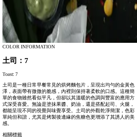
COLOR INFORMATION
土司：7
Toast: 7
土司是一種日常早餐常見的烘烤麵包片，呈現出均勻的金黃色
澤，表面帶有微微的脆感，內裡則保持著柔軟的口感。這種簡
單的食物雖然看似平凡，但卻以其溫暖的色調與豐富的應用方
式深受喜愛。無論是塗抹果醬、奶油，還是搭配起司、火腿，
都能呈現不同的視覺與味覺享受。土司的外觀乾淨簡潔，色彩
單純但和諧，尤其是烤製後邊緣的焦糖色更增添了其誘人的美
感。
相關標籤