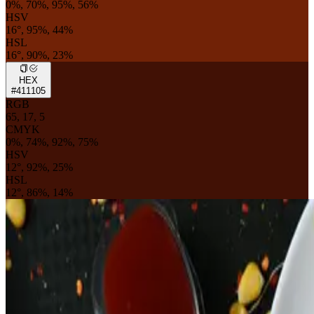
0%, 70%, 95%, 56%
HSV
16°, 95%, 44%
HSL
16°, 90%, 23%
HEX
#411105
RGB
65, 17, 5
CMYK
0%, 74%, 92%, 75%
HSV
12°, 92%, 25%
HSL
12°, 86%, 14%