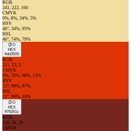
RGB
241, 222, 160
CMYK
0%, 8%, 34%, 5%
HSV
46°, 34%, 95%
HSL
46°, 74%, 79%
HEX
#dd3505
RGB
221, 53, 5
CMYK
0%, 76%, 98%, 13%
HSV
13°, 98%, 87%
HSL
13°, 96%, 44%
HEX
#76261c
RGB
118, 38, 28
CMYK