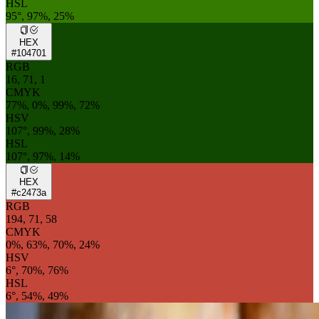
HSL
95°, 97%, 25%
HEX
#104701
RGB
16, 71, 1
CMYK
77%, 0%, 99%, 72%
HSV
107°, 99%, 28%
HSL
107°, 97%, 14%
HEX
#c2473a
RGB
194, 71, 58
CMYK
0%, 63%, 70%, 24%
HSV
6°, 70%, 76%
HSL
6°, 54%, 49%