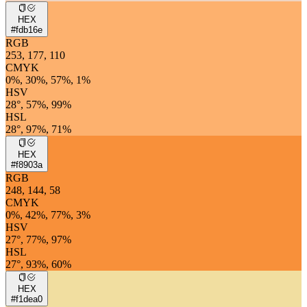
HEX
#fdb16e
RGB
253, 177, 110
CMYK
0%, 30%, 57%, 1%
HSV
28°, 57%, 99%
HSL
28°, 97%, 71%
HEX
#f8903a
RGB
248, 144, 58
CMYK
0%, 42%, 77%, 3%
HSV
27°, 77%, 97%
HSL
27°, 93%, 60%
HEX
#f1dea0