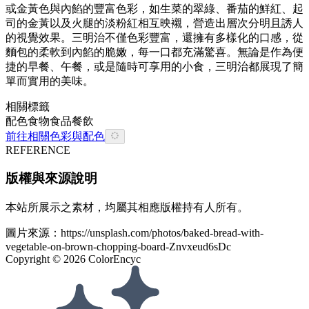
或金黃色與內餡的豐富色彩，如生菜的翠綠、番茄的鮮紅、起
司的金黃以及火腿的淡粉紅相互映襯，營造出層次分明且誘人
的視覺效果。三明治不僅色彩豐富，還擁有多樣化的口感，從
麵包的柔軟到內餡的脆嫩，每一口都充滿驚喜。無論是作為便
捷的早餐、午餐，或是隨時可享用的小食，三明治都展現了簡
單而實用的美味。
相關標籤
配色
食物
食品餐飲
前往相關色彩與配色
REFERENCE
版權與來源說明
本站所展示之素材，均屬其相應版權持有人所有。
圖片來源：
https://unsplash.com/photos/baked-bread-with-
vegetable-on-brown-chopping-board-Znvxeud6sDc
Copyright ©
2026
ColorEncyc