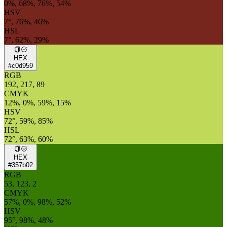
0%, 68%, 76%, 54%
HSV
7°, 76%, 46%
HSL
7°, 62%, 29%
HEX
#c0d959
RGB
192, 217, 89
CMYK
12%, 0%, 59%, 15%
HSV
72°, 59%, 85%
HSL
72°, 63%, 60%
HEX
#357b02
RGB
53, 123, 2
CMYK
57%, 0%, 98%, 52%
HSV
95°, 98%, 48%