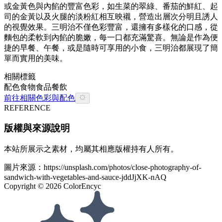
或金黃色與內餡的豐富色彩，如生菜的翠綠、番茄的鮮紅、起
司的金黃以及火腿的淡粉紅相互映襯，營造出層次分明且誘人
的視覺效果。三明治不僅色彩豐富，還擁有多樣化的口感，從
麵包的柔軟到內餡的脆嫩，每一口都充滿驚喜。無論是作為便
捷的早餐、午餐，或是隨時可享用的小食，三明治都展現了簡
單而實用的美味。
相關標籤
配色
食物
食品餐飲
前往相關色彩與配色
REFERENCE
版權與來源說明
本站所展示之素材，均屬其相應版權持有人所有。
圖片來源：
https://unsplash.com/photos/close-photography-of-
sandwich-with-vegetables-and-sauce-jddJjXK-nAQ
Copyright ©
2026
ColorEncyc