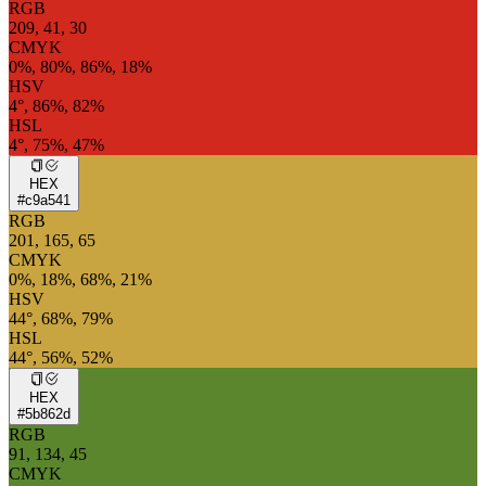
RGB
209, 41, 30
CMYK
0%, 80%, 86%, 18%
HSV
4°, 86%, 82%
HSL
4°, 75%, 47%
HEX
#c9a541
RGB
201, 165, 65
CMYK
0%, 18%, 68%, 21%
HSV
44°, 68%, 79%
HSL
44°, 56%, 52%
HEX
#5b862d
RGB
91, 134, 45
CMYK