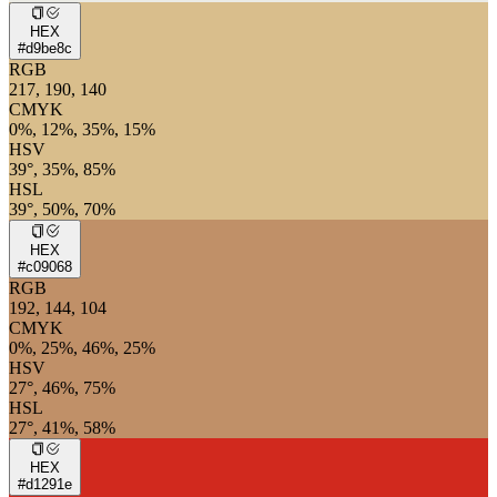
HEX
#d9be8c
RGB
217, 190, 140
CMYK
0%, 12%, 35%, 15%
HSV
39°, 35%, 85%
HSL
39°, 50%, 70%
HEX
#c09068
RGB
192, 144, 104
CMYK
0%, 25%, 46%, 25%
HSV
27°, 46%, 75%
HSL
27°, 41%, 58%
HEX
#d1291e