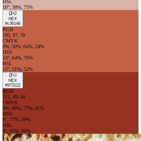
HSL
10°, 38%, 75%
HEX
#c36146
RGB
195, 97, 70
CMYK
0%, 50%, 64%, 24%
HSV
13°, 64%, 76%
HSL
13°, 51%, 52%
HEX
#973122
RGB
151, 49, 34
CMYK
0%, 68%, 77%, 41%
HSV
8°, 77%, 59%
HSL
8°, 63%, 36%