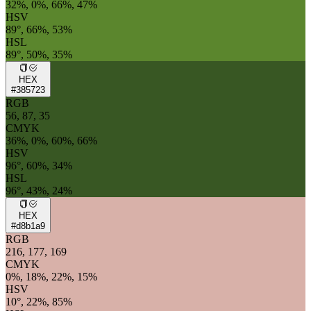
32%, 0%, 66%, 47%
HSV
89°, 66%, 53%
HSL
89°, 50%, 35%
HEX
#385723
RGB
56, 87, 35
CMYK
36%, 0%, 60%, 66%
HSV
96°, 60%, 34%
HSL
96°, 43%, 24%
HEX
#d8b1a9
RGB
216, 177, 169
CMYK
0%, 18%, 22%, 15%
HSV
10°, 22%, 85%