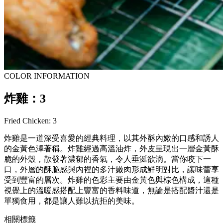
COLOR INFORMATION
炸雞：3
Fried Chicken: 3
炸雞是一道深受喜愛的經典料理，以其外酥內嫩的口感和誘人
的金黃色澤著稱。炸雞經過高溫油炸，外皮呈現出一層金黃酥
脆的外殼，散發著濃郁的香氣，令人垂涎欲滴。當你咬下一
口，外層的酥脆感與內裡的多汁嫩肉形成鮮明對比，讓味蕾享
受到豐富的層次。炸雞的色彩主要由金黃色與棕色構成，這種
視覺上的溫暖感搭配上豐富的香料味道，無論是搭配醬汁還是
單獨食用，都是讓人難以抗拒的美味。
相關標籤