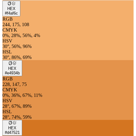
HEX
#f4af6c
RGB
244, 175, 108
CMYK
0%, 28%, 56%, 4%
HSV
30°, 56%, 96%
HSL
30°, 86%, 69%
HEX
#e4934b
RGB
228, 147, 75
CMYK
0%, 36%, 67%, 11%
HSV
28°, 67%, 89%
HSL
28°, 74%, 59%
HEX
#d47521