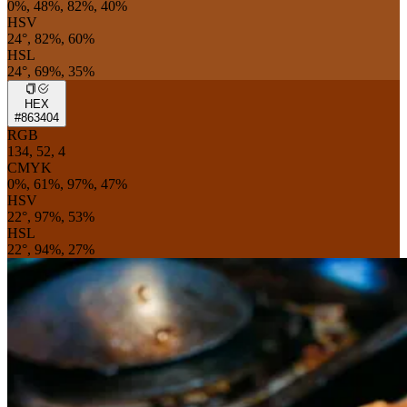
0%, 48%, 82%, 40%
HSV
24°, 82%, 60%
HSL
24°, 69%, 35%
HEX
#863404
RGB
134, 52, 4
CMYK
0%, 61%, 97%, 47%
HSV
22°, 97%, 53%
HSL
22°, 94%, 27%