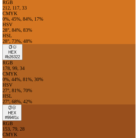
RGB
212, 117, 33
CMYK
0%, 45%, 84%, 17%
HSV
28°, 84%, 83%
HSL
28°, 73%, 48%
HEX
#b26322
RGB
178, 99, 34
CMYK
0%, 44%, 81%, 30%
HSV
27°, 81%, 70%
HSL
27°, 68%, 42%
HEX
#994f1c
RGB
153, 79, 28
CMYK