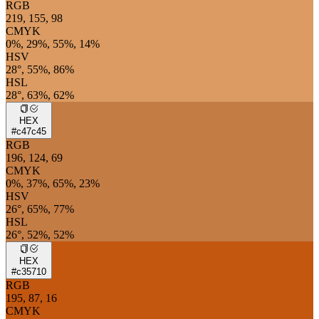
RGB
219, 155, 98
CMYK
0%, 29%, 55%, 14%
HSV
28°, 55%, 86%
HSL
28°, 63%, 62%
HEX
#c47c45
RGB
196, 124, 69
CMYK
0%, 37%, 65%, 23%
HSV
26°, 65%, 77%
HSL
26°, 52%, 52%
HEX
#c35710
RGB
195, 87, 16
CMYK