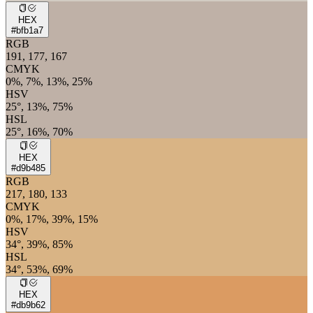
HEX
#bfb1a7
RGB
191, 177, 167
CMYK
0%, 7%, 13%, 25%
HSV
25°, 13%, 75%
HSL
25°, 16%, 70%
HEX
#d9b485
RGB
217, 180, 133
CMYK
0%, 17%, 39%, 15%
HSV
34°, 39%, 85%
HSL
34°, 53%, 69%
HEX
#db9b62