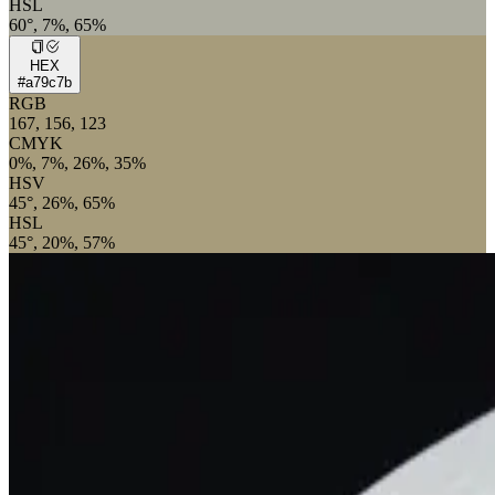
HSL
60°, 7%, 65%
HEX
#a79c7b
RGB
167, 156, 123
CMYK
0%, 7%, 26%, 35%
HSV
45°, 26%, 65%
HSL
45°, 20%, 57%