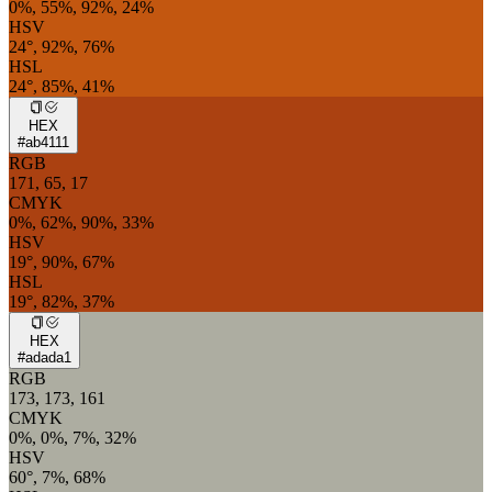
0%, 55%, 92%, 24%
HSV
24°, 92%, 76%
HSL
24°, 85%, 41%
HEX
#ab4111
RGB
171, 65, 17
CMYK
0%, 62%, 90%, 33%
HSV
19°, 90%, 67%
HSL
19°, 82%, 37%
HEX
#adada1
RGB
173, 173, 161
CMYK
0%, 0%, 7%, 32%
HSV
60°, 7%, 68%