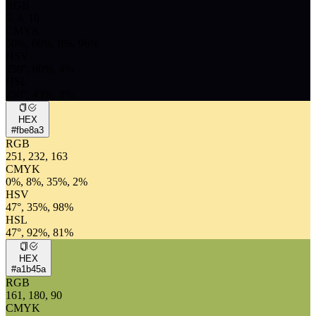
RGB
5, 4, 10
CMYK
50%, 60%, 0%, 96%
HSV
250°, 60%, 4%
HSL
250°, 43%, 3%
HEX
#fbe8a3
RGB
251, 232, 163
CMYK
0%, 8%, 35%, 2%
HSV
47°, 35%, 98%
HSL
47°, 92%, 81%
HEX
#a1b45a
RGB
161, 180, 90
CMYK