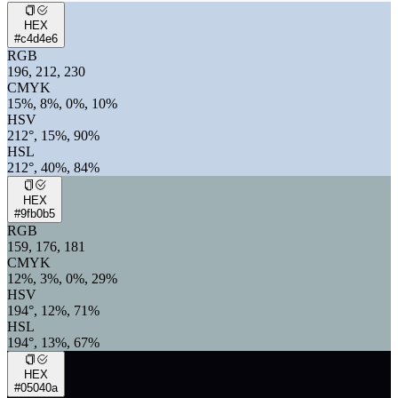
HEX
#c4d4e6
RGB
196, 212, 230
CMYK
15%, 8%, 0%, 10%
HSV
212°, 15%, 90%
HSL
212°, 40%, 84%
HEX
#9fb0b5
RGB
159, 176, 181
CMYK
12%, 3%, 0%, 29%
HSV
194°, 12%, 71%
HSL
194°, 13%, 67%
HEX
#05040a