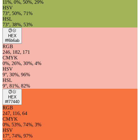
11%, 0%, 50%, 29%
HSV
73°, 50%, 71%
HSL
73°, 38%, 53%
HEX
#f6b6ab
RGB
246, 182, 171
CMYK
0%, 26%, 30%, 4%
HSV
9°, 30%, 96%
HSL
9°, 81%, 82%
HEX
#f77440
RGB
247, 116, 64
CMYK
0%, 53%, 74%, 3%
HSV
17°, 74%, 97%