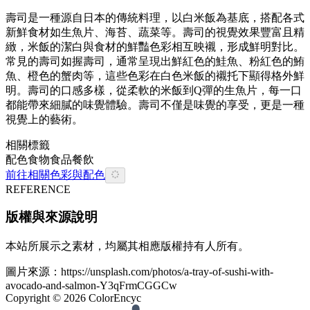
壽司是一種源自日本的傳統料理，以白米飯為基底，搭配各式
新鮮食材如生魚片、海苔、蔬菜等。壽司的視覺效果豐富且精
緻，米飯的潔白與食材的鮮豔色彩相互映襯，形成鮮明對比。
常見的壽司如握壽司，通常呈現出鮮紅色的鮭魚、粉紅色的鮪
魚、橙色的蟹肉等，這些色彩在白色米飯的襯托下顯得格外鮮
明。壽司的口感多樣，從柔軟的米飯到Q彈的生魚片，每一口
都能帶來細膩的味覺體驗。壽司不僅是味覺的享受，更是一種
視覺上的藝術。
相關標籤
配色
食物
食品餐飲
前往相關色彩與配色
REFERENCE
版權與來源說明
本站所展示之素材，均屬其相應版權持有人所有。
圖片來源：
https://unsplash.com/photos/a-tray-of-sushi-with-
avocado-and-salmon-Y3qFrmCGGCw
Copyright ©
2026
ColorEncyc