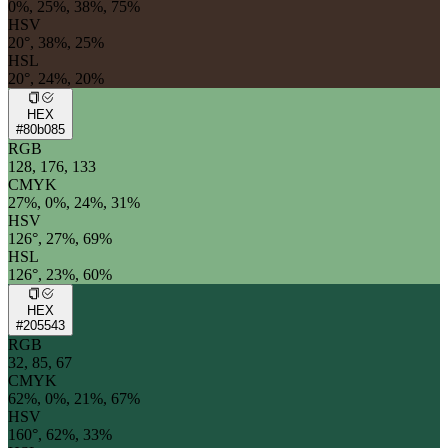
0%, 25%, 38%, 75%
HSV
20°, 38%, 25%
HSL
20°, 24%, 20%
HEX
#80b085
RGB
128, 176, 133
CMYK
27%, 0%, 24%, 31%
HSV
126°, 27%, 69%
HSL
126°, 23%, 60%
HEX
#205543
RGB
32, 85, 67
CMYK
62%, 0%, 21%, 67%
HSV
160°, 62%, 33%