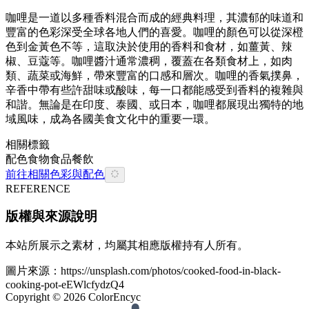
咖哩是一道以多種香料混合而成的經典料理，其濃郁的味道和
豐富的色彩深受全球各地人們的喜愛。咖哩的顏色可以從深橙
色到金黃色不等，這取決於使用的香料和食材，如薑黃、辣
椒、豆蔻等。咖哩醬汁通常濃稠，覆蓋在各類食材上，如肉
類、蔬菜或海鮮，帶來豐富的口感和層次。咖哩的香氣撲鼻，
辛香中帶有些許甜味或酸味，每一口都能感受到香料的複雜與
和諧。無論是在印度、泰國、或日本，咖哩都展現出獨特的地
域風味，成為各國美食文化中的重要一環。
相關標籤
配色
食物
食品餐飲
前往相關色彩與配色
REFERENCE
版權與來源說明
本站所展示之素材，均屬其相應版權持有人所有。
圖片來源：
https://unsplash.com/photos/cooked-food-in-black-
cooking-pot-eEWlcfydzQ4
Copyright ©
2026
ColorEncyc