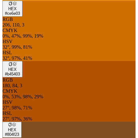
HEX
#ce6e03
RGB
206, 110, 3
CMYK
0%, 47%, 99%, 19%
HSV
32°, 99%, 81%
HSL
32°, 97%, 41%
HEX
#b45403
RGB
180, 84, 3
CMYK
0%, 53%, 98%, 29%
HSV
27°, 98%, 71%
HSL
27°, 97%, 36%
HEX
#804f23