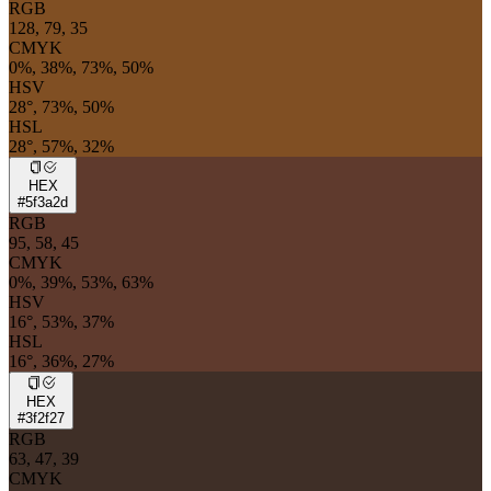
RGB
128, 79, 35
CMYK
0%, 38%, 73%, 50%
HSV
28°, 73%, 50%
HSL
28°, 57%, 32%
HEX
#5f3a2d
RGB
95, 58, 45
CMYK
0%, 39%, 53%, 63%
HSV
16°, 53%, 37%
HSL
16°, 36%, 27%
HEX
#3f2f27
RGB
63, 47, 39
CMYK