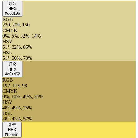
HEX
#dcd196
RGB
220, 209, 150
CMYK
0%, 5%, 32%, 14%
HSV
51°, 32%, 86%
HSL
51°, 50%, 73%
HEX
#c0ad62
RGB
192, 173, 98
CMYK
0%, 10%, 49%, 25%
HSV
48°, 49%, 75%
HSL
48°, 43%, 57%
HEX
#fbe561