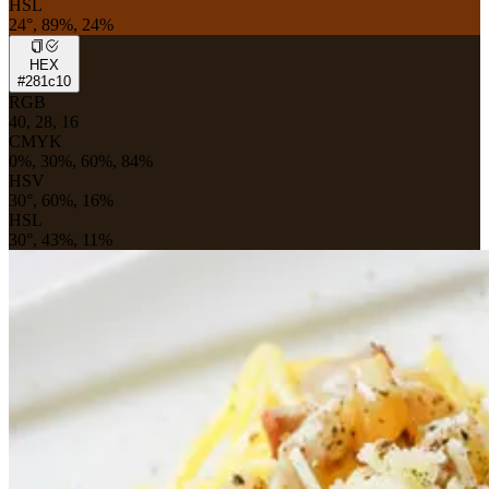
HSL
24°, 89%, 24%
HEX
#281c10
RGB
40, 28, 16
CMYK
0%, 30%, 60%, 84%
HSV
30°, 60%, 16%
HSL
30°, 43%, 11%