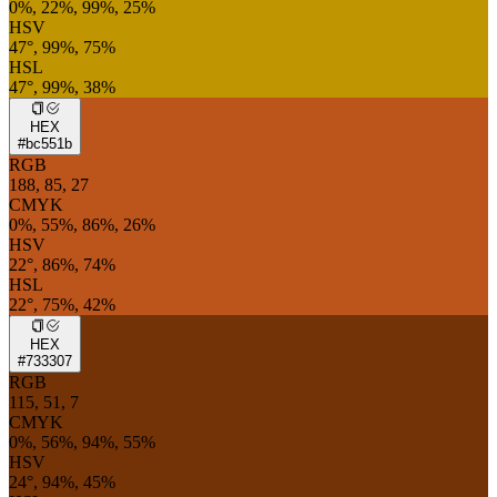
0%, 22%, 99%, 25%
HSV
47°, 99%, 75%
HSL
47°, 99%, 38%
HEX
#bc551b
RGB
188, 85, 27
CMYK
0%, 55%, 86%, 26%
HSV
22°, 86%, 74%
HSL
22°, 75%, 42%
HEX
#733307
RGB
115, 51, 7
CMYK
0%, 56%, 94%, 55%
HSV
24°, 94%, 45%