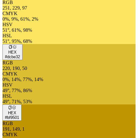
RGB
251, 229, 97
CMYK
0%, 9%, 61%, 2%
HSV
51°, 61%, 98%
HSL
51°, 95%, 68%
HEX
#dcbe32
RGB
220, 190, 50
CMYK
0%, 14%, 77%, 14%
HSV
49°, 77%, 86%
HSL
49°, 71%, 53%
HEX
#bf9501
RGB
191, 149, 1
CMYK