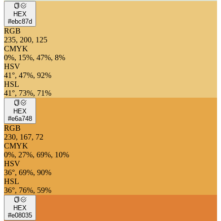
HEX
#ebc87d
RGB
235, 200, 125
CMYK
0%, 15%, 47%, 8%
HSV
41°, 47%, 92%
HSL
41°, 73%, 71%
HEX
#e6a748
RGB
230, 167, 72
CMYK
0%, 27%, 69%, 10%
HSV
36°, 69%, 90%
HSL
36°, 76%, 59%
HEX
#e08035