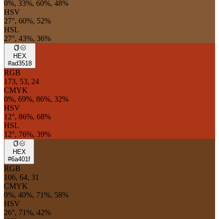
0%, 33%, 60%, 48%
HSV
27°, 60%, 52%
HSL
27°, 43%, 36%
HEX
#ad3518
RGB
173, 53, 24
CMYK
0%, 69%, 86%, 32%
HSV
12°, 86%, 68%
HSL
12°, 76%, 39%
HEX
#6a401f
RGB
106, 64, 31
CMYK
0%, 40%, 71%, 58%
HSV
26°, 71%, 42%