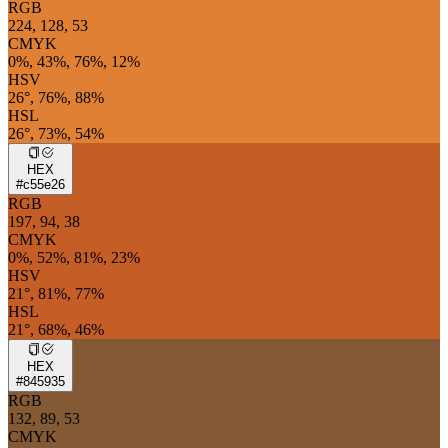
RGB
224, 128, 53
CMYK
0%, 43%, 76%, 12%
HSV
26°, 76%, 88%
HSL
26°, 73%, 54%
HEX
#c55e26
RGB
197, 94, 38
CMYK
0%, 52%, 81%, 23%
HSV
21°, 81%, 77%
HSL
21°, 68%, 46%
HEX
#845935
RGB
132, 89, 53
CMYK