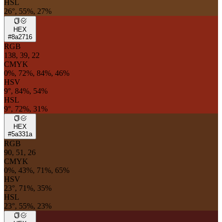
HSL
26°, 55%, 27%
HEX
#8a2716
RGB
138, 39, 22
CMYK
0%, 72%, 84%, 46%
HSV
9°, 84%, 54%
HSL
9°, 72%, 31%
HEX
#5a331a
RGB
90, 51, 26
CMYK
0%, 43%, 71%, 65%
HSV
23°, 71%, 35%
HSL
23°, 55%, 23%