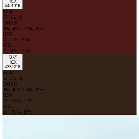
HEX
#4d1916
RGB
77, 25, 22
CMYK
0%, 68%, 71%, 70%
HSV
3°, 71%, 30%
HSL
3°, 56%, 19%
HEX
#352218
RGB
53, 34, 24
CMYK
0%, 36%, 55%, 79%
HSV
21°, 55%, 21%
HSL
21°, 38%, 15%