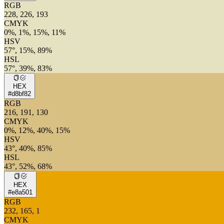
RGB
228, 226, 193
CMYK
0%, 1%, 15%, 11%
HSV
57°, 15%, 89%
HSL
57°, 39%, 83%
HEX
#d8bf82
RGB
216, 191, 130
CMYK
0%, 12%, 40%, 15%
HSV
43°, 40%, 85%
HSL
43°, 52%, 68%
HEX
#e8a501
RGB
232, 165, 1
CMYK