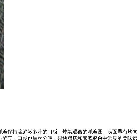
洋蔥保持著鮮嫩多汁的口感。炸製過後的洋蔥圈，表面帶有均勻
彩鮮亮，口感也層次分明，是快餐店和家庭聚會中常見的美味選