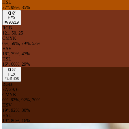
HSL
27°, 99%, 35%
HEX
#793219
RGB
121, 50, 25
CMYK
0%, 59%, 79%, 53%
HSV
16°, 79%, 47%
HSL
16°, 66%, 29%
HEX
#4d1d06
RGB
77, 29, 6
CMYK
0%, 62%, 92%, 70%
HSV
19°, 92%, 30%
HSL
19°, 86%, 16%