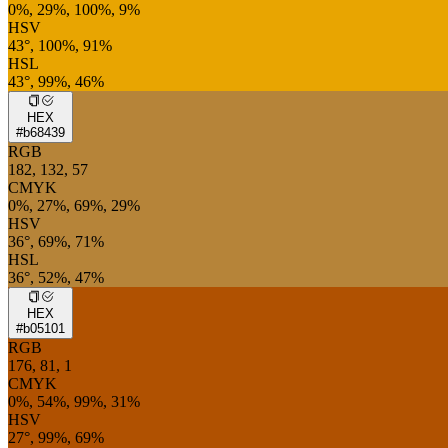
0%, 29%, 100%, 9%
HSV
43°, 100%, 91%
HSL
43°, 99%, 46%
HEX
#b68439
RGB
182, 132, 57
CMYK
0%, 27%, 69%, 29%
HSV
36°, 69%, 71%
HSL
36°, 52%, 47%
HEX
#b05101
RGB
176, 81, 1
CMYK
0%, 54%, 99%, 31%
HSV
27°, 99%, 69%