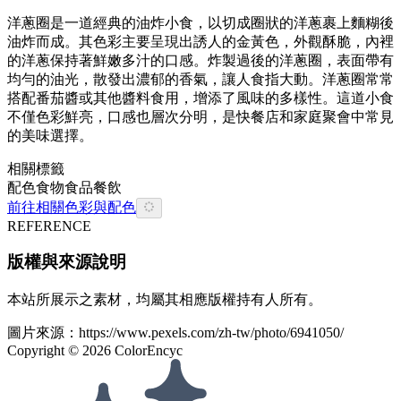
洋蔥圈是一道經典的油炸小食，以切成圈狀的洋蔥裹上麵糊後
油炸而成。其色彩主要呈現出誘人的金黃色，外觀酥脆，內裡
的洋蔥保持著鮮嫩多汁的口感。炸製過後的洋蔥圈，表面帶有
均勻的油光，散發出濃郁的香氣，讓人食指大動。洋蔥圈常常
搭配番茄醬或其他醬料食用，增添了風味的多樣性。這道小食
不僅色彩鮮亮，口感也層次分明，是快餐店和家庭聚會中常見
的美味選擇。
相關標籤
配色
食物
食品餐飲
前往相關色彩與配色
REFERENCE
版權與來源說明
本站所展示之素材，均屬其相應版權持有人所有。
圖片來源：
https://www.pexels.com/zh-tw/photo/6941050/
Copyright ©
2026
ColorEncyc