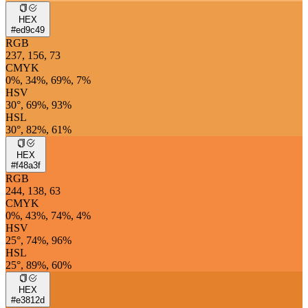
HEX
#ed9c49
RGB
237, 156, 73
CMYK
0%, 34%, 69%, 7%
HSV
30°, 69%, 93%
HSL
30°, 82%, 61%
HEX
#f48a3f
RGB
244, 138, 63
CMYK
0%, 43%, 74%, 4%
HSV
25°, 74%, 96%
HSL
25°, 89%, 60%
HEX
#e3812d