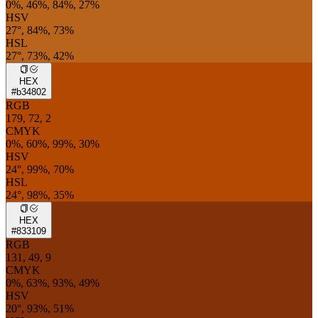
0%, 46%, 84%, 27%
HSV
27°, 84%, 73%
HSL
27°, 73%, 42%
HEX
#b34802
RGB
179, 72, 2
CMYK
0%, 60%, 99%, 30%
HSV
24°, 99%, 70%
HSL
24°, 98%, 35%
HEX
#833109
RGB
131, 49, 9
CMYK
0%, 63%, 93%, 49%
HSV
20°, 93%, 51%