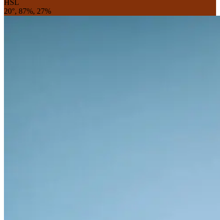
HSL
20°, 87%, 27%