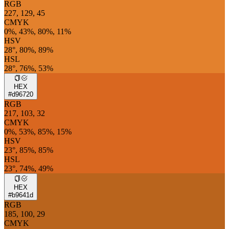
RGB
227, 129, 45
CMYK
0%, 43%, 80%, 11%
HSV
28°, 80%, 89%
HSL
28°, 76%, 53%
HEX
#d96720
RGB
217, 103, 32
CMYK
0%, 53%, 85%, 15%
HSV
23°, 85%, 85%
HSL
23°, 74%, 49%
HEX
#b9641d
RGB
185, 100, 29
CMYK