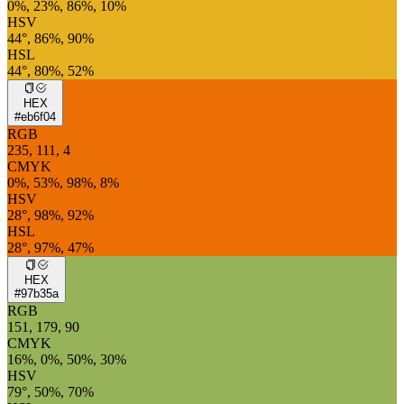
0%, 23%, 86%, 10%
HSV
44°, 86%, 90%
HSL
44°, 80%, 52%
HEX
#eb6f04
RGB
235, 111, 4
CMYK
0%, 53%, 98%, 8%
HSV
28°, 98%, 92%
HSL
28°, 97%, 47%
HEX
#97b35a
RGB
151, 179, 90
CMYK
16%, 0%, 50%, 30%
HSV
79°, 50%, 70%