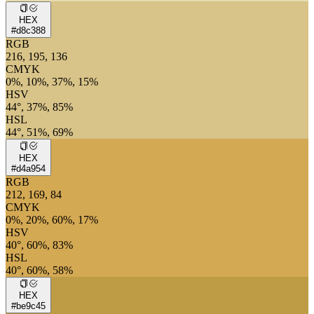
HEX
#d8c388
RGB
216, 195, 136
CMYK
0%, 10%, 37%, 15%
HSV
44°, 37%, 85%
HSL
44°, 51%, 69%
HEX
#d4a954
RGB
212, 169, 84
CMYK
0%, 20%, 60%, 17%
HSV
40°, 60%, 83%
HSL
40°, 60%, 58%
HEX
#be9c45