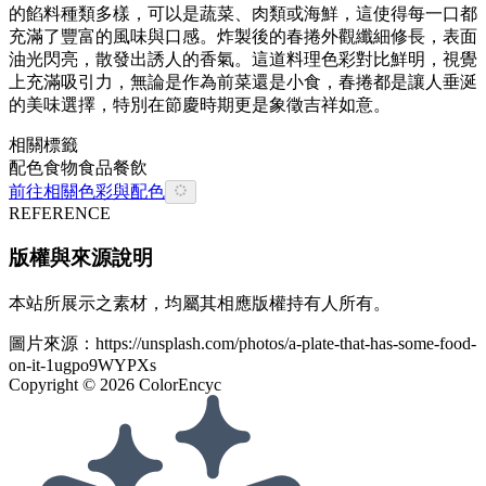
的餡料種類多樣，可以是蔬菜、肉類或海鮮，這使得每一口都
充滿了豐富的風味與口感。炸製後的春捲外觀纖細修長，表面
油光閃亮，散發出誘人的香氣。這道料理色彩對比鮮明，視覺
上充滿吸引力，無論是作為前菜還是小食，春捲都是讓人垂涎
的美味選擇，特別在節慶時期更是象徵吉祥如意。
相關標籤
配色
食物
食品餐飲
前往相關色彩與配色
REFERENCE
版權與來源說明
本站所展示之素材，均屬其相應版權持有人所有。
圖片來源：
https://unsplash.com/photos/a-plate-that-has-some-food-
on-it-1ugpo9WYPXs
Copyright ©
2026
ColorEncyc