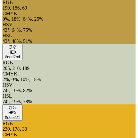
RGB
190, 156, 69
CMYK
0%, 18%, 64%, 25%
HSV
43°, 64%, 75%
HSL
43°, 48%, 51%
HEX
#cdd2bd
RGB
205, 210, 189
CMYK
2%, 0%, 10%, 18%
HSV
74°, 10%, 82%
HSL
74°, 19%, 78%
HEX
#e6b221
RGB
230, 178, 33
CMYK