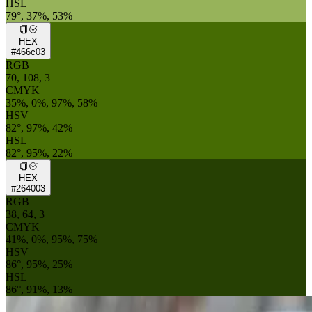
HSL
79°, 37%, 53%
HEX
#466c03
RGB
70, 108, 3
CMYK
35%, 0%, 97%, 58%
HSV
82°, 97%, 42%
HSL
82°, 95%, 22%
HEX
#264003
RGB
38, 64, 3
CMYK
41%, 0%, 95%, 75%
HSV
86°, 95%, 25%
HSL
86°, 91%, 13%