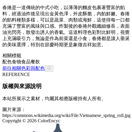
春捲是一道傳統的中式小吃，以薄薄的麵皮包裹著豐富的餡
料，經過油炸後呈現出金黃色澤，外皮酥脆，內餡鮮嫩。春捲
的餡料種類多樣，可以是蔬菜、肉類或海鮮，這使得每一口都
充滿了豐富的風味與口感。炸製後的春捲外觀纖細修長，表面
油光閃亮，散發出誘人的香氣。這道料理色彩對比鮮明，視覺
上充滿吸引力，無論是作為前菜還是小食，春捲都是讓人垂涎
的美味選擇，特別在節慶時期更是象徵吉祥如意。
相關標籤
配色
食物
食品餐飲
前往相關色彩與配色
REFERENCE
版權與來源說明
本站所展示之素材，均屬其相應版權持有人所有。
圖片來源：
https://commons.wikimedia.org/wiki/File:Vietnamese_spring_roll.jpg
Copyright ©
2026
ColorEncyc