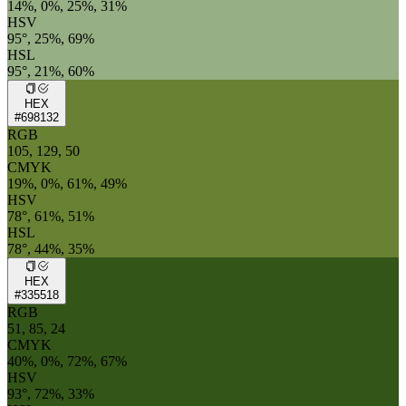
14%, 0%, 25%, 31%
HSV
95°, 25%, 69%
HSL
95°, 21%, 60%
HEX
#698132
RGB
105, 129, 50
CMYK
19%, 0%, 61%, 49%
HSV
78°, 61%, 51%
HSL
78°, 44%, 35%
HEX
#335518
RGB
51, 85, 24
CMYK
40%, 0%, 72%, 67%
HSV
93°, 72%, 33%