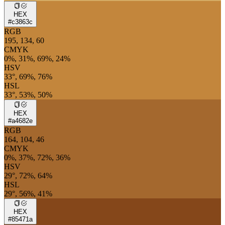
HEX
#c3863c
RGB
195, 134, 60
CMYK
0%, 31%, 69%, 24%
HSV
33°, 69%, 76%
HSL
33°, 53%, 50%
HEX
#a4682e
RGB
164, 104, 46
CMYK
0%, 37%, 72%, 36%
HSV
29°, 72%, 64%
HSL
29°, 56%, 41%
HEX
#85471a