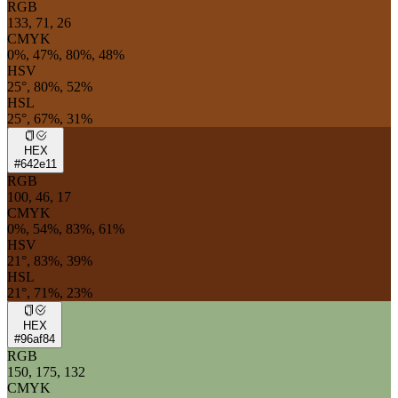
RGB
133, 71, 26
CMYK
0%, 47%, 80%, 48%
HSV
25°, 80%, 52%
HSL
25°, 67%, 31%
HEX
#642e11
RGB
100, 46, 17
CMYK
0%, 54%, 83%, 61%
HSV
21°, 83%, 39%
HSL
21°, 71%, 23%
HEX
#96af84
RGB
150, 175, 132
CMYK