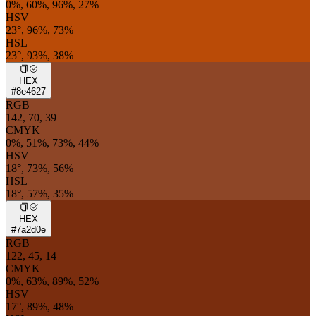
0%, 60%, 96%, 27%
HSV
23°, 96%, 73%
HSL
23°, 93%, 38%
HEX
#8e4627
RGB
142, 70, 39
CMYK
0%, 51%, 73%, 44%
HSV
18°, 73%, 56%
HSL
18°, 57%, 35%
HEX
#7a2d0e
RGB
122, 45, 14
CMYK
0%, 63%, 89%, 52%
HSV
17°, 89%, 48%