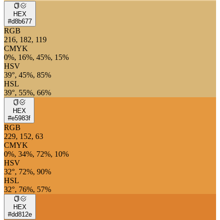
HEX
#d8b677
RGB
216, 182, 119
CMYK
0%, 16%, 45%, 15%
HSV
39°, 45%, 85%
HSL
39°, 55%, 66%
HEX
#e5983f
RGB
229, 152, 63
CMYK
0%, 34%, 72%, 10%
HSV
32°, 72%, 90%
HSL
32°, 76%, 57%
HEX
#dd812e