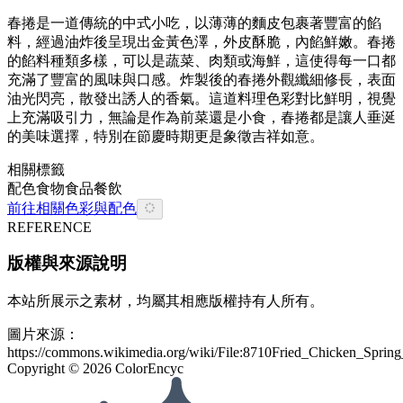
春捲是一道傳統的中式小吃，以薄薄的麵皮包裹著豐富的餡
料，經過油炸後呈現出金黃色澤，外皮酥脆，內餡鮮嫩。春捲
的餡料種類多樣，可以是蔬菜、肉類或海鮮，這使得每一口都
充滿了豐富的風味與口感。炸製後的春捲外觀纖細修長，表面
油光閃亮，散發出誘人的香氣。這道料理色彩對比鮮明，視覺
上充滿吸引力，無論是作為前菜還是小食，春捲都是讓人垂涎
的美味選擇，特別在節慶時期更是象徵吉祥如意。
相關標籤
配色
食物
食品餐飲
前往相關色彩與配色
REFERENCE
版權與來源說明
本站所展示之素材，均屬其相應版權持有人所有。
圖片來源：
https://commons.wikimedia.org/wiki/File:8710Fried_Chicken_Sprin
Copyright ©
2026
ColorEncyc