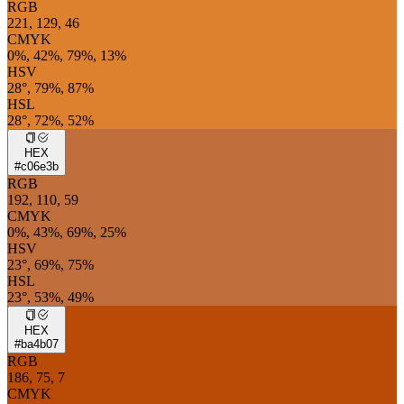
RGB
221, 129, 46
CMYK
0%, 42%, 79%, 13%
HSV
28°, 79%, 87%
HSL
28°, 72%, 52%
HEX
#c06e3b
RGB
192, 110, 59
CMYK
0%, 43%, 69%, 25%
HSV
23°, 69%, 75%
HSL
23°, 53%, 49%
HEX
#ba4b07
RGB
186, 75, 7
CMYK