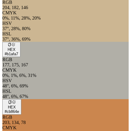
RGB
204, 182, 146
CMYK
0%, 11%, 28%, 20%
HSV
37°, 28%, 80%
HSL
37°, 36%, 69%
HEX
#b1afa7
RGB
177, 175, 167
CMYK
0%, 1%, 6%, 31%
HSV
48°, 6%, 69%
HSL
48°, 6%, 67%
HEX
#cb864e
RGB
203, 134, 78
CMYK