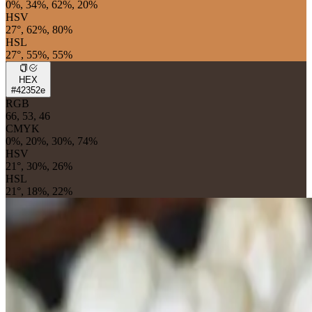
0%, 34%, 62%, 20%
HSV
27°, 62%, 80%
HSL
27°, 55%, 55%
HEX
#42352e
RGB
66, 53, 46
CMYK
0%, 20%, 30%, 74%
HSV
21°, 30%, 26%
HSL
21°, 18%, 22%