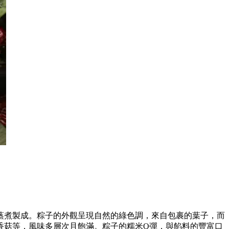
蒸煮製成。粽子的外觀呈現自然的綠色調，來自包裹的葉子，而
香菇等，風味多層次且飽滿。粽子的糯米Q彈，與餡料的豐富口