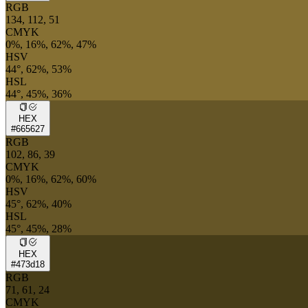
RGB
134, 112, 51
CMYK
0%, 16%, 62%, 47%
HSV
44°, 62%, 53%
HSL
44°, 45%, 36%
HEX
#665627
RGB
102, 86, 39
CMYK
0%, 16%, 62%, 60%
HSV
45°, 62%, 40%
HSL
45°, 45%, 28%
HEX
#473d18
RGB
71, 61, 24
CMYK