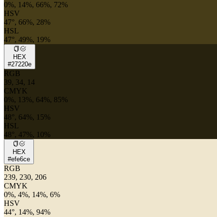
0%, 14%, 66%, 72%
HSV
47°, 66%, 28%
HSL
47°, 49%, 19%
HEX
#27220e
RGB
39, 34, 14
CMYK
0%, 13%, 64%, 85%
HSV
48°, 64%, 15%
HSL
48°, 47%, 10%
HEX
#efe6ce
RGB
239, 230, 206
CMYK
0%, 4%, 14%, 6%
HSV
44°, 14%, 94%