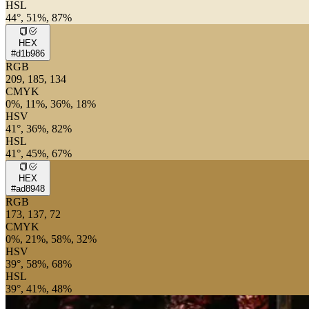
HSL
44°, 51%, 87%
HEX
#d1b986
RGB
209, 185, 134
CMYK
0%, 11%, 36%, 18%
HSV
41°, 36%, 82%
HSL
41°, 45%, 67%
HEX
#ad8948
RGB
173, 137, 72
CMYK
0%, 21%, 58%, 32%
HSV
39°, 58%, 68%
HSL
39°, 41%, 48%