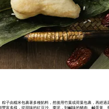
。粽子由糯米包裹著多種餡料，然後用竹葉或荷葉包裹，再經過
類豐富多樣，從甜味的紅豆沙、棗泥，到鹹味的豬肉、鹹蛋黃、