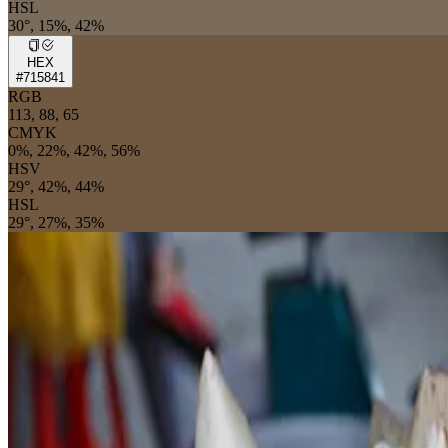
HSL
30°, 15%, 42%
HEX
#715841
RGB
113, 88, 65
CMYK
0%, 22%, 42%, 56%
HSV
29°, 42%, 44%
HSL
29°, 27%, 35%