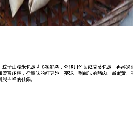
。粽子由糯米包裹著多種餡料，然後用竹葉或荷葉包裹，再經過
類豐富多樣，從甜味的紅豆沙、棗泥，到鹹味的豬肉、鹹蛋黃、
圓與吉祥的佳餚。