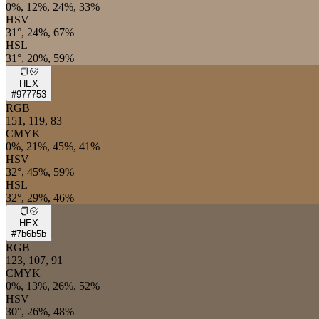
0%, 12%, 24%, 33%
HSV
31°, 24%, 67%
HSL
31°, 20%, 59%
HEX
#977753
RGB
151, 119, 83
CMYK
0%, 21%, 45%, 41%
HSV
32°, 45%, 59%
HSL
32°, 29%, 46%
HEX
#7b6b5b
RGB
123, 107, 91
CMYK
0%, 13%, 26%, 52%
HSV
30°, 26%, 48%