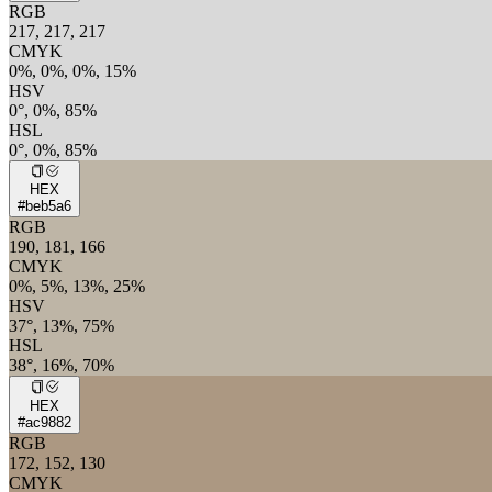
RGB
217, 217, 217
CMYK
0%, 0%, 0%, 15%
HSV
0°, 0%, 85%
HSL
0°, 0%, 85%
HEX
#beb5a6
RGB
190, 181, 166
CMYK
0%, 5%, 13%, 25%
HSV
37°, 13%, 75%
HSL
38°, 16%, 70%
HEX
#ac9882
RGB
172, 152, 130
CMYK