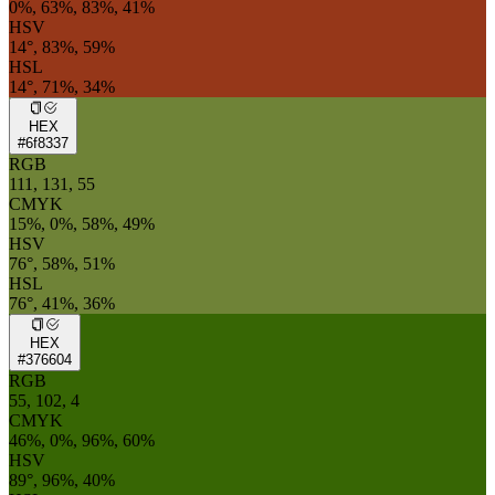
0%, 63%, 83%, 41%
HSV
14°, 83%, 59%
HSL
14°, 71%, 34%
HEX
#6f8337
RGB
111, 131, 55
CMYK
15%, 0%, 58%, 49%
HSV
76°, 58%, 51%
HSL
76°, 41%, 36%
HEX
#376604
RGB
55, 102, 4
CMYK
46%, 0%, 96%, 60%
HSV
89°, 96%, 40%