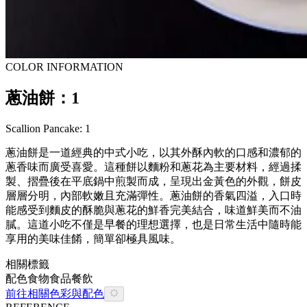
COLOR INFORMATION
蔥油餅：1
Scallion Pancake: 1
蔥油餅是一道經典的中式小吃，以其外酥內軟的口感和濃郁的
蔥香味而廣受喜愛。這種餅以麵粉和蔥花為主要材料，經過揉
製、摺疊後在平底鍋中煎製而成，呈現出金黃色的外觀，餅皮
層層分明，內部軟嫩且充滿彈性。蔥油餅的香氣四溢，入口時
能感受到麵皮的酥脆與蔥花的鮮香完美結合，味道鮮美而不油
膩。這道小吃不僅是早餐的理想選擇，也是日常生活中隨時能
享用的美味佳餚，簡單卻極具風味。
相關標籤
配色
食物
食品餐飲
前往相關色彩與配色