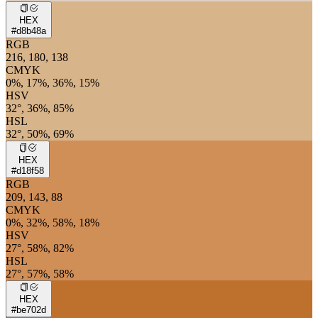
HEX
#d8b48a
RGB
216, 180, 138
CMYK
0%, 17%, 36%, 15%
HSV
32°, 36%, 85%
HSL
32°, 50%, 69%
HEX
#d18f58
RGB
209, 143, 88
CMYK
0%, 32%, 58%, 18%
HSV
27°, 58%, 82%
HSL
27°, 57%, 58%
HEX
#be702d