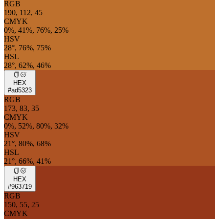
RGB
190, 112, 45
CMYK
0%, 41%, 76%, 25%
HSV
28°, 76%, 75%
HSL
28°, 62%, 46%
HEX
#ad5323
RGB
173, 83, 35
CMYK
0%, 52%, 80%, 32%
HSV
21°, 80%, 68%
HSL
21°, 66%, 41%
HEX
#963719
RGB
150, 55, 25
CMYK