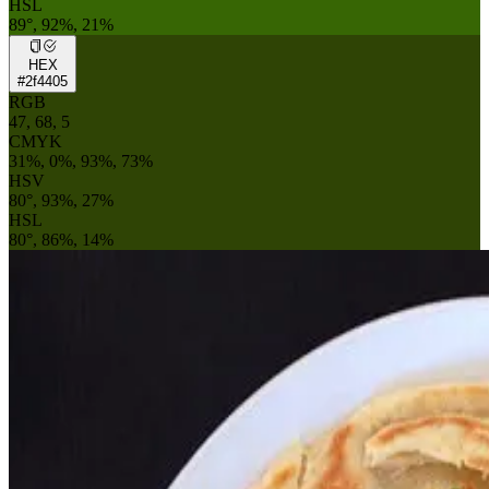
HSL
89°, 92%, 21%
HEX
#2f4405
RGB
47, 68, 5
CMYK
31%, 0%, 93%, 73%
HSV
80°, 93%, 27%
HSL
80°, 86%, 14%