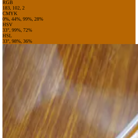
RGB
183, 102, 2
CMYK
0%, 44%, 99%, 28%
HSV
33°, 99%, 72%
HSL
33°, 98%, 36%