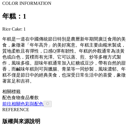
COLOR INFORMATION
年糕：1
Rice Cake: 1
年糕是一道在中國傳統節日特別是農曆新年期間廣泛食用的美
食，象徵著「年年高升」的美好寓意。年糕主要由糯米製成，
質地柔軟且有彈性，口感Q彈有韌性。年糕的外觀通常為淡黃
色或白色，質樸而有光澤。它可以蒸、煎、炒等多種方式製
作，風味多樣。甜味年糕通常加入紅糖或豆沙，帶有自然的甜
香，而鹹味年糕則可與臘腸、青菜等一同炒製，風味濃郁。年
糕不僅是節日中的經典美食，也深受日常生活中的喜愛，象徵
著富足和吉祥。
相關標籤
配色
食物
食品餐飲
前往相關色彩與配色
REFERENCE
版權與來源說明