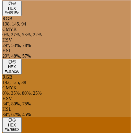
HEX
#c6915e
RGB
198, 145, 94
CMYK
0%, 27%, 53%, 22%
HSV
29°, 53%, 78%
HSL
29°, 48%, 57%
HEX
#c07d26
RGB
192, 125, 38
CMYK
0%, 35%, 80%, 25%
HSV
34°, 80%, 75%
HSL
34°, 67%, 45%
HEX
#b76602