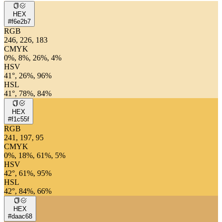
HEX
#f6e2b7
RGB
246, 226, 183
CMYK
0%, 8%, 26%, 4%
HSV
41°, 26%, 96%
HSL
41°, 78%, 84%
HEX
#f1c55f
RGB
241, 197, 95
CMYK
0%, 18%, 61%, 5%
HSV
42°, 61%, 95%
HSL
42°, 84%, 66%
HEX
#daac68