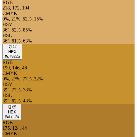
RGB
218, 172, 104
CMYK
0%, 21%, 52%, 15%
HSV
36°, 52%, 85%
HSL
36°, 61%, 63%
HEX
#c7922e
RGB
199, 146, 46
CMYK
0%, 27%, 77%, 22%
HSV
39°, 77%, 78%
HSL
39°, 62%, 48%
HEX
#af7c2c
RGB
175, 124, 44
CMYK