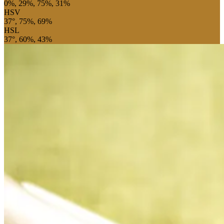
0%, 29%, 75%, 31%
HSV
37°, 75%, 69%
HSL
37°, 60%, 43%