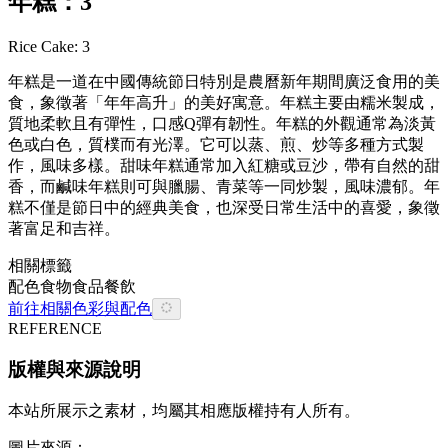
年糕：3
Rice Cake: 3
年糕是一道在中國傳統節日特別是農曆新年期間廣泛食用的美
食，象徵著「年年高升」的美好寓意。年糕主要由糯米製成，
質地柔軟且有彈性，口感Q彈有韌性。年糕的外觀通常為淡黃
色或白色，質樸而有光澤。它可以蒸、煎、炒等多種方式製
作，風味多樣。甜味年糕通常加入紅糖或豆沙，帶有自然的甜
香，而鹹味年糕則可與臘腸、青菜等一同炒製，風味濃郁。年
糕不僅是節日中的經典美食，也深受日常生活中的喜愛，象徵
著富足和吉祥。
相關標籤
配色
食物
食品餐飲
前往相關色彩與配色
REFERENCE
版權與來源說明
本站所展示之素材，均屬其相應版權持有人所有。
圖片來源：