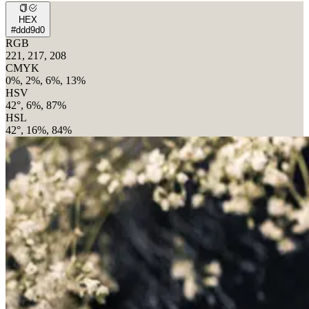
HEX
#ddd9d0
RGB
221, 217, 208
CMYK
0%, 2%, 6%, 13%
HSV
42°, 6%, 87%
HSL
42°, 16%, 84%