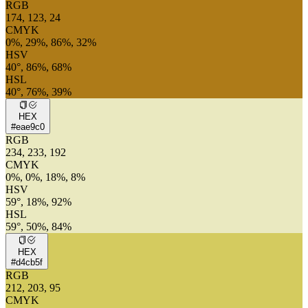
RGB
174, 123, 24
CMYK
0%, 29%, 86%, 32%
HSV
40°, 86%, 68%
HSL
40°, 76%, 39%
HEX
#eae9c0
RGB
234, 233, 192
CMYK
0%, 0%, 18%, 8%
HSV
59°, 18%, 92%
HSL
59°, 50%, 84%
HEX
#d4cb5f
RGB
212, 203, 95
CMYK