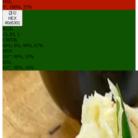
HSL
8°, 100%, 35%
HEX
#0d5301
RGB
13, 83, 1
CMYK
84%, 0%, 99%, 67%
HSV
111°, 99%, 33%
HSL
111°, 98%, 16%