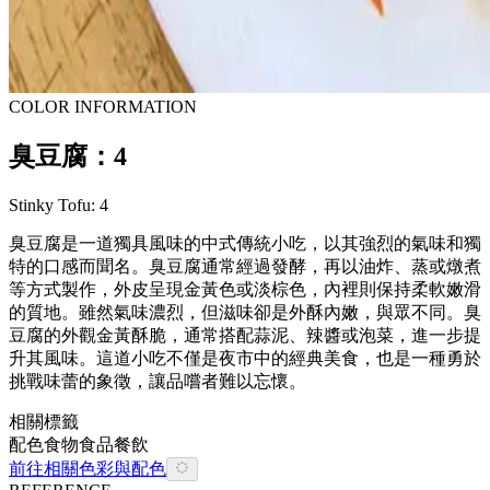
COLOR INFORMATION
臭豆腐：4
Stinky Tofu: 4
臭豆腐是一道獨具風味的中式傳統小吃，以其強烈的氣味和獨
特的口感而聞名。臭豆腐通常經過發酵，再以油炸、蒸或燉煮
等方式製作，外皮呈現金黃色或淡棕色，內裡則保持柔軟嫩滑
的質地。雖然氣味濃烈，但滋味卻是外酥內嫩，與眾不同。臭
豆腐的外觀金黃酥脆，通常搭配蒜泥、辣醬或泡菜，進一步提
升其風味。這道小吃不僅是夜市中的經典美食，也是一種勇於
挑戰味蕾的象徵，讓品嚐者難以忘懷。
相關標籤
配色
食物
食品餐飲
前往相關色彩與配色