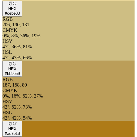
HEX
#cebe83
RGB
206, 190, 131
CMYK
0%, 8%, 36%, 19%
HSV
47°, 36%, 81%
HSL
47°, 43%, 66%
HEX
#bb9e59
RGB
187, 158, 89
CMYK
0%, 16%, 52%, 27%
HSV
42°, 52%, 73%
HSL
42°, 42%, 54%
HEX
#ae7b18