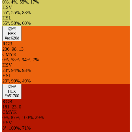
0%, 4%, 55%, 17%
HSV
55°, 55%, 83%
HSL
55°, 58%, 60%
HEX
#ec620d
RGB
236, 98, 13
CMYK
0%, 58%, 94%, 7%
HSV
23°, 94%, 93%
HSL
23°, 90%, 49%
HEX
#b51700
RGB
181, 23, 0
CMYK
0%, 87%, 100%, 29%
HSV
8°, 100%, 71%