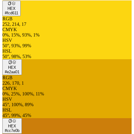
HEX
#fcd611
RGB
252, 214, 17
CMYK
0%, 15%, 93%, 1%
HSV
50°, 93%, 99%
HSL
50°, 98%, 53%
HEX
#e2aa01
RGB
226, 170, 1
CMYK
0%, 25%, 100%, 11%
HSV
45°, 100%, 89%
HSL
45°, 99%, 45%
HEX
#cc7e0b