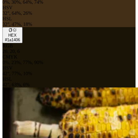
0%, 30%, 64%, 74%
HSV
32°, 64%, 26%
HSL
32°, 47%, 18%
HEX
#1a1406
RGB
26, 20, 6
CMYK
0%, 23%, 77%, 90%
HSV
42°, 77%, 10%
HSL
42°, 63%, 6%