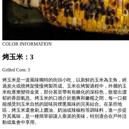
COLOR INFORMATION
烤玉米：3
Grilled Corn: 3
烤玉米是一道風味獨特的街頭小吃，以新鮮的玉米為主角，經
過炭火或燒烤架慢慢烤製而成。玉米在烤製過程中，外層的玉
米粒逐漸變得金黃，部分甚至帶有焦糖化的深棕色，散發出濃
郁的香甜氣息。烤玉米的口感介於脆爽和嫩糯之間，每一口都
能感受到玉米自然的甜味與煙熏風味的完美結合。在某些地
區，烤玉米還會刷上醬油、奶油或辣椒粉等調味料，進一步提
升其風味，是一種簡單卻讓人垂涎的美味，特別適合在戶外活
動或集會中享用。