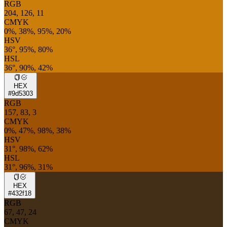
RGB
204, 126, 11
CMYK
0%, 38%, 95%, 20%
HSV
36°, 95%, 80%
HSL
36°, 90%, 42%
HEX
#9d5303
RGB
157, 83, 3
CMYK
0%, 47%, 98%, 38%
HSV
31°, 98%, 62%
HSL
31°, 96%, 31%
HEX
#432f18
RGB
67, 47, 24
CMYK