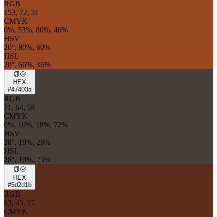
RGB
153, 72, 31
CMYK
0%, 53%, 80%, 40%
HSV
20°, 80%, 60%
HSL
20°, 66%, 36%
HEX
#47403a
RGB
71, 64, 58
CMYK
0%, 10%, 18%, 72%
HSV
28°, 18%, 28%
HSL
28°, 10%, 25%
HEX
#5d2d1b
RGB
93, 45, 27
CMYK