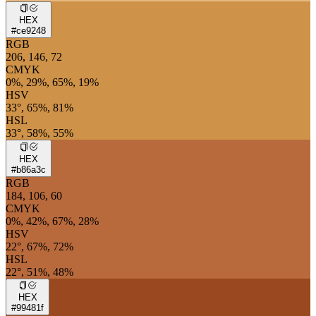
HEX
#ce9248
RGB
206, 146, 72
CMYK
0%, 29%, 65%, 19%
HSV
33°, 65%, 81%
HSL
33°, 58%, 55%
HEX
#b86a3c
RGB
184, 106, 60
CMYK
0%, 42%, 67%, 28%
HSV
22°, 67%, 72%
HSL
22°, 51%, 48%
HEX
#99481f