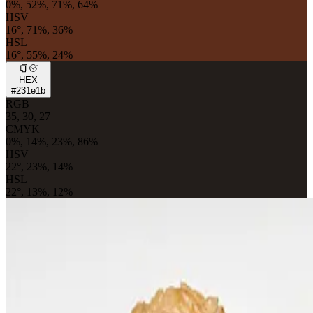
0%, 52%, 71%, 64%
HSV
16°, 71%, 36%
HSL
16°, 55%, 24%
HEX
#231e1b
RGB
35, 30, 27
CMYK
0%, 14%, 23%, 86%
HSV
22°, 23%, 14%
HSL
22°, 13%, 12%