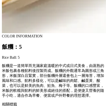
COLOR INFORMATION
飯糰：5
Rice Ball: 5
飯糰是一道簡單而充滿家庭溫暖的中式或日式美食，由蒸熟的
米飯包裹各種餡料後捏製而成。飯糰的外觀通常為圓形或三角
形，米飯潔白且緊實，部分飯糰外層還會包上一層海苔，增加
風味和口感。餡料多樣化，可以是鹹味的肉鬆、鹹蛋黃、酸
菜，也可以是鮮美的魚肉、鮭魚、梅子等。飯糰的口感豐富，
米飯的軟糯與餡料的鮮美形成絕佳的搭配，是便捷又營養的隨
手小吃，適合作為早餐、便當或戶外野餐的理想選擇。
相關標籤