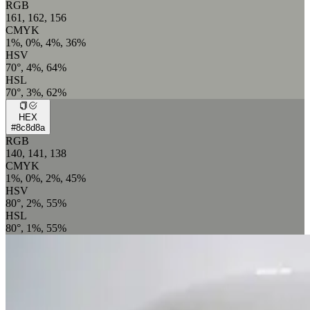
RGB
161, 162, 156
CMYK
1%, 0%, 4%, 36%
HSV
70°, 4%, 64%
HSL
70°, 3%, 62%
HEX
#8c8d8a
RGB
140, 141, 138
CMYK
1%, 0%, 2%, 45%
HSV
80°, 2%, 55%
HSL
80°, 1%, 55%