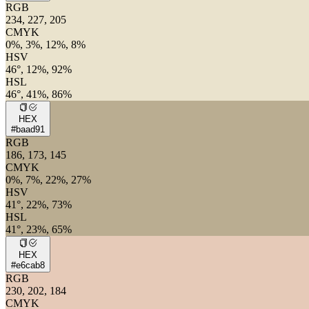
RGB
234, 227, 205
CMYK
0%, 3%, 12%, 8%
HSV
46°, 12%, 92%
HSL
46°, 41%, 86%
HEX
#baad91
RGB
186, 173, 145
CMYK
0%, 7%, 22%, 27%
HSV
41°, 22%, 73%
HSL
41°, 23%, 65%
HEX
#e6cab8
RGB
230, 202, 184
CMYK