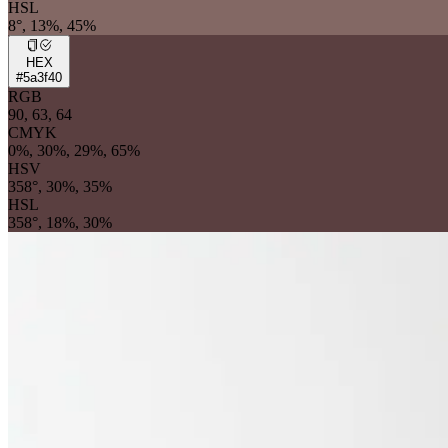
HSL
8°, 13%, 45%
HEX
#5a3f40
RGB
90, 63, 64
CMYK
0%, 30%, 29%, 65%
HSV
358°, 30%, 35%
HSL
358°, 18%, 30%