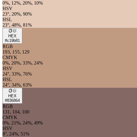
0%, 12%, 20%, 10%
HSV
23°, 20%, 90%
HSL
23°, 48%, 81%
HEX
#c19b81
RGB
193, 155, 129
CMYK
0%, 20%, 33%, 24%
HSV
24°, 33%, 76%
HSL
24°, 34%, 63%
HEX
#836864
RGB
131, 104, 100
CMYK
0%, 21%, 24%, 49%
HSV
8°, 24%, 51%