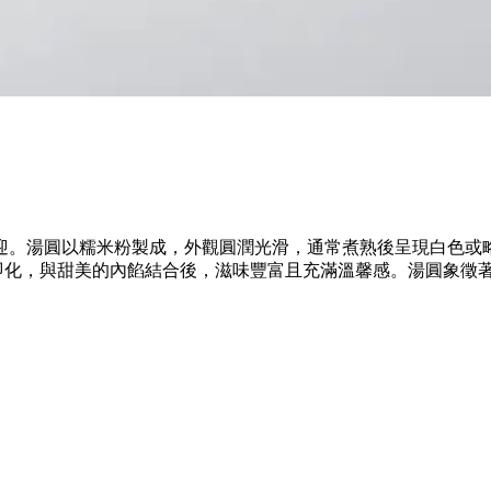
迎。湯圓以糯米粉製成，外觀圓潤光滑，通常煮熟後呈現白色或
即化，與甜美的內餡結合後，滋味豐富且充滿溫馨感。湯圓象徵