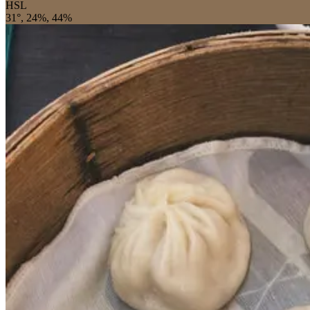
HSL
31°, 24%, 44%