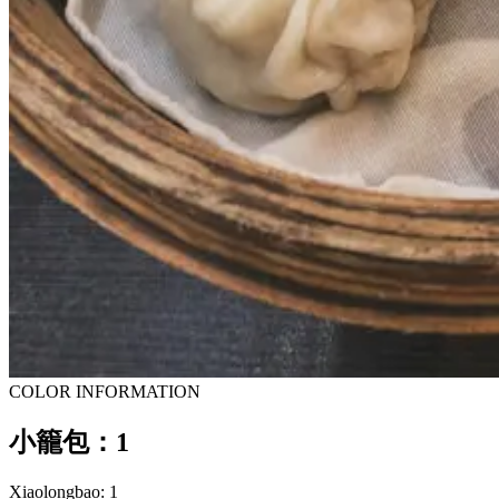
COLOR INFORMATION
小籠包：1
Xiaolongbao: 1