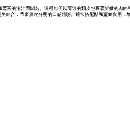
和豐富的湯汁而聞名。這種包子以薄透的麵皮包裹著鮮嫩的肉餡
完美結合，帶來層次分明的口感體驗。通常搭配醋和薑絲食用，