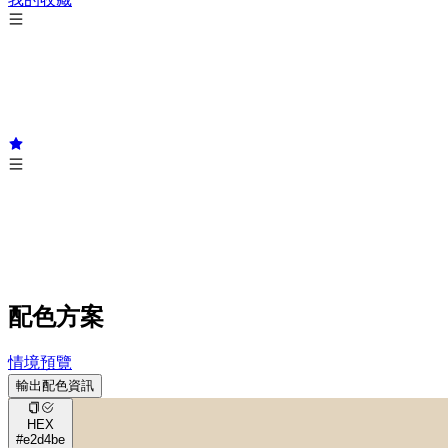
配色方案
情境預覽
輸出配色資訊
HEX
#e2d4be