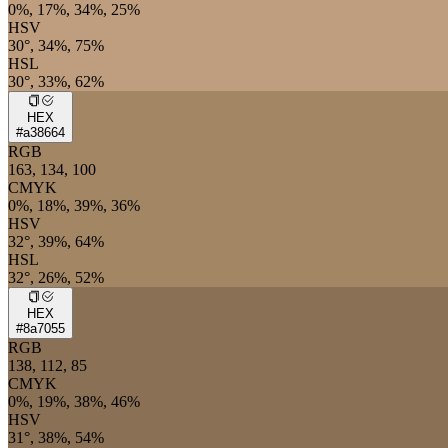
0%, 17%, 34%, 25%
HSV
30°, 34%, 75%
HSL
30°, 33%, 62%
HEX
#a38664
RGB
163, 134, 100
CMYK
0%, 18%, 39%, 36%
HSV
32°, 39%, 64%
HSL
32°, 26%, 52%
HEX
#8a7055
RGB
138, 112, 85
CMYK
0%, 19%, 38%, 46%
HSV
31°, 38%, 54%