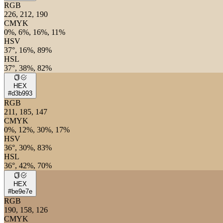
RGB
226, 212, 190
CMYK
0%, 6%, 16%, 11%
HSV
37°, 16%, 89%
HSL
37°, 38%, 82%
HEX
#d3b993
RGB
211, 185, 147
CMYK
0%, 12%, 30%, 17%
HSV
36°, 30%, 83%
HSL
36°, 42%, 70%
HEX
#be9e7e
RGB
190, 158, 126
CMYK