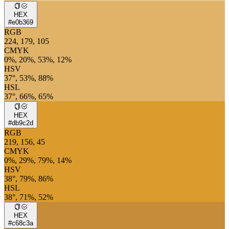
HEX
#e0b369
RGB
224, 179, 105
CMYK
0%, 20%, 53%, 12%
HSV
37°, 53%, 88%
HSL
37°, 66%, 65%
HEX
#db9c2d
RGB
219, 156, 45
CMYK
0%, 29%, 79%, 14%
HSV
38°, 79%, 86%
HSL
38°, 71%, 52%
HEX
#c68c3a