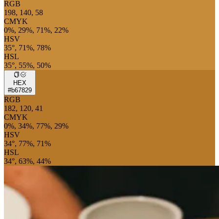
RGB
198, 140, 58
CMYK
0%, 29%, 71%, 22%
HSV
35°, 71%, 78%
HSL
35°, 55%, 50%
HEX
#b67829
RGB
182, 120, 41
CMYK
0%, 34%, 77%, 29%
HSV
34°, 77%, 71%
HSL
34°, 63%, 44%