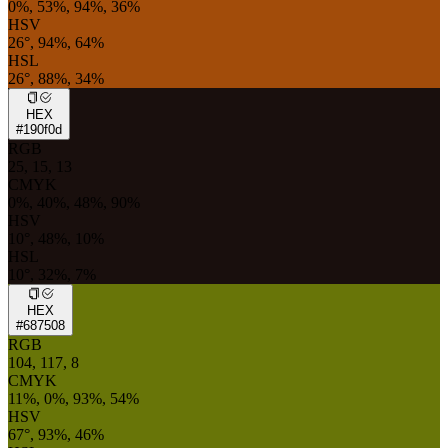
0%, 53%, 94%, 36%
HSV
26°, 94%, 64%
HSL
26°, 88%, 34%
HEX
#190f0d
RGB
25, 15, 13
CMYK
0%, 40%, 48%, 90%
HSV
10°, 48%, 10%
HSL
10°, 32%, 7%
HEX
#687508
RGB
104, 117, 8
CMYK
11%, 0%, 93%, 54%
HSV
67°, 93%, 46%