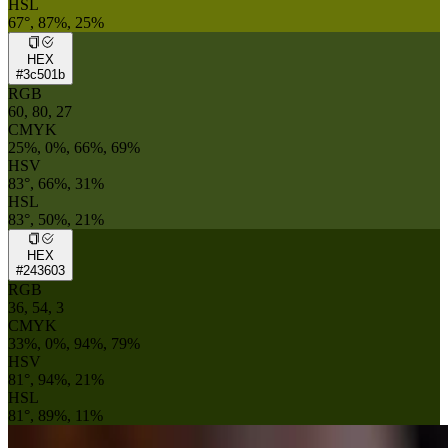
HSL
67°, 87%, 25%
HEX
#3c501b
RGB
60, 80, 27
CMYK
25%, 0%, 66%, 69%
HSV
83°, 66%, 31%
HSL
83°, 50%, 21%
HEX
#243603
RGB
36, 54, 3
CMYK
33%, 0%, 94%, 79%
HSV
81°, 94%, 21%
HSL
81°, 89%, 11%