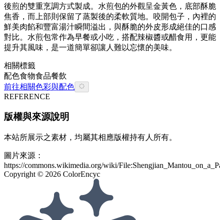
後煎的雙重烹調方式製成。水煎包的外觀呈金黃色，底部酥脆
焦香，而上部則保留了蒸製後的柔軟質地。咬開包子，內裡的
鮮美肉餡和豐富湯汁瞬間溢出，與酥脆的外皮形成絕佳的口感
對比。水煎包常作為早餐或小吃，搭配辣椒醬或醋食用，更能
提升其風味，是一道簡單卻讓人難以忘懷的美味。
相關標籤
配色
食物
食品餐飲
前往相關色彩與配色
REFERENCE
版權與來源說明
本站所展示之素材，均屬其相應版權持有人所有。
圖片來源：
https://commons.wikimedia.org/wiki/File:Shengjian_Mantou_on_a_P
Copyright ©
2026
ColorEncyc