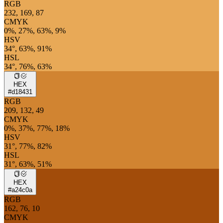
RGB
232, 169, 87
CMYK
0%, 27%, 63%, 9%
HSV
34°, 63%, 91%
HSL
34°, 76%, 63%
HEX
#d18431
RGB
209, 132, 49
CMYK
0%, 37%, 77%, 18%
HSV
31°, 77%, 82%
HSL
31°, 63%, 51%
HEX
#a24c0a
RGB
162, 76, 10
CMYK