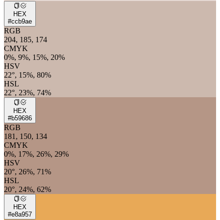
HEX
#ccb9ae
RGB
204, 185, 174
CMYK
0%, 9%, 15%, 20%
HSV
22°, 15%, 80%
HSL
22°, 23%, 74%
HEX
#b59686
RGB
181, 150, 134
CMYK
0%, 17%, 26%, 29%
HSV
20°, 26%, 71%
HSL
20°, 24%, 62%
HEX
#e8a957