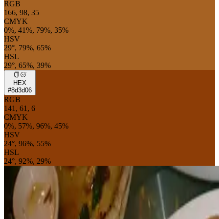
RGB
166, 98, 35
CMYK
0%, 41%, 79%, 35%
HSV
29°, 79%, 65%
HSL
29°, 65%, 39%
HEX
#8d3d06
RGB
141, 61, 6
CMYK
0%, 57%, 96%, 45%
HSV
24°, 96%, 55%
HSL
24°, 92%, 29%