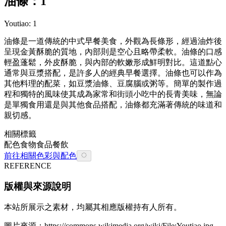
油條：1
Youtiao: 1
油條是一道傳統的中式早餐美食，外觀為長條形，經過油炸後
呈現金黃酥脆的質地，內部則是空心且略帶柔軟。油條的口感
輕盈蓬鬆，外皮酥脆，與內部的軟嫩形成鮮明對比。這道點心
通常與豆漿搭配，是許多人的經典早餐選擇。油條也可以作為
其他料理的配菜，如豆漿油條、豆腐腦或粥等。簡單的製作過
程和獨特的風味使其成為家常和街頭小吃中的長青美味，無論
是單獨食用還是與其他食品搭配，油條都充滿著傳統的味道和
親切感。
相關標籤
配色
食物
食品餐飲
前往相關色彩與配色
REFERENCE
版權與來源說明
本站所展示之素材，均屬其相應版權持有人所有。
圖片來源：
https://commons.wikimedia.org/wiki/File:Youtiao.jpg