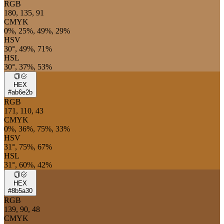
RGB
180, 135, 91
CMYK
0%, 25%, 49%, 29%
HSV
30°, 49%, 71%
HSL
30°, 37%, 53%
HEX
#ab6e2b
RGB
171, 110, 43
CMYK
0%, 36%, 75%, 33%
HSV
31°, 75%, 67%
HSL
31°, 60%, 42%
HEX
#8b5a30
RGB
139, 90, 48
CMYK