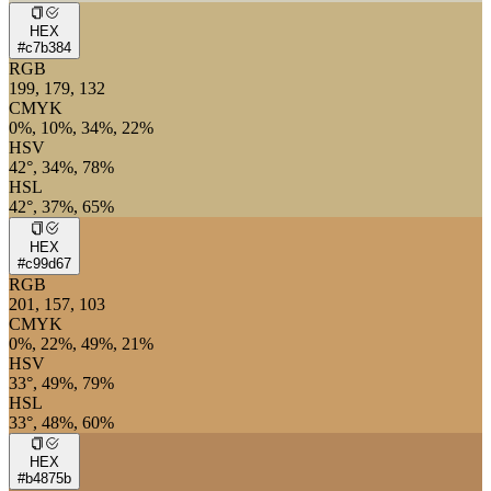
HEX
#c7b384
RGB
199, 179, 132
CMYK
0%, 10%, 34%, 22%
HSV
42°, 34%, 78%
HSL
42°, 37%, 65%
HEX
#c99d67
RGB
201, 157, 103
CMYK
0%, 22%, 49%, 21%
HSV
33°, 49%, 79%
HSL
33°, 48%, 60%
HEX
#b4875b