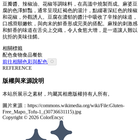
豆瓣醬、辣椒油、花椒等調味料，在高溫中燒製而成。麻婆豆
腐的色澤鮮豔，通常呈現紅褐色的湯汁，點綴著深紅色的辣椒
和花椒，外觀誘人。豆腐在濃郁的醬汁中吸收了辛辣的味道，
口感滑順嫩軟，與肉末的鮮香形成完美的搭配。麻辣的刺激感
和鮮香的味道在舌尖上交織，令人食慾大增，是一道讓人難以
抗拒的美味佳餚。
相關標籤
配色
食物
食品餐飲
前往相關色彩與配色
REFERENCE
版權與來源說明
本站所展示之素材，均屬其相應版權持有人所有。
圖片來源：
https://commons.wikimedia.org/wiki/File:Gluten-
Free_Mapo_Tofu-1_(30736631115).jpg
Copyright ©
2026
ColorEncyc