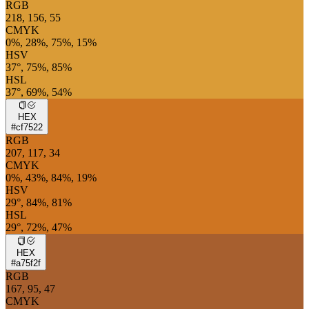
RGB
218, 156, 55
CMYK
0%, 28%, 75%, 15%
HSV
37°, 75%, 85%
HSL
37°, 69%, 54%
HEX
#cf7522
RGB
207, 117, 34
CMYK
0%, 43%, 84%, 19%
HSV
29°, 84%, 81%
HSL
29°, 72%, 47%
HEX
#a75f2f
RGB
167, 95, 47
CMYK