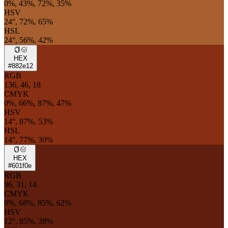
0%, 43%, 72%, 35%
HSV
24°, 72%, 65%
HSL
24°, 56%, 42%
HEX
#882e12
RGB
136, 46, 18
CMYK
0%, 66%, 87%, 47%
HSV
14°, 87%, 53%
HSL
14°, 77%, 30%
HEX
#601f0e
RGB
96, 31, 14
CMYK
0%, 68%, 85%, 62%
HSV
12°, 85%, 38%