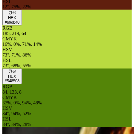
HSL
12°, 75%, 22%
HEX
#b9db40
RGB
185, 219, 64
CMYK
16%, 0%, 71%, 14%
HSV
73°, 71%, 86%
HSL
73°, 68%, 55%
HEX
#548508
RGB
84, 133, 8
CMYK
37%, 0%, 94%, 48%
HSV
84°, 94%, 52%
HSL
84°, 89%, 28%