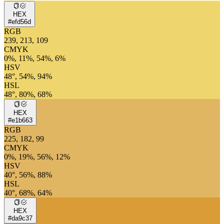
HEX
#efd56d
RGB
239, 213, 109
CMYK
0%, 11%, 54%, 6%
HSV
48°, 54%, 94%
HSL
48°, 80%, 68%
HEX
#e1b663
RGB
225, 182, 99
CMYK
0%, 19%, 56%, 12%
HSV
40°, 56%, 88%
HSL
40°, 68%, 64%
HEX
#da9c37