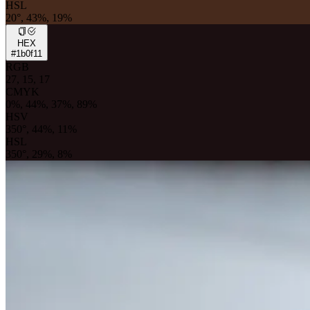
HSL
20°, 43%, 19%
HEX
#1b0f11
RGB
27, 15, 17
CMYK
0%, 44%, 37%, 89%
HSV
350°, 44%, 11%
HSL
350°, 29%, 8%