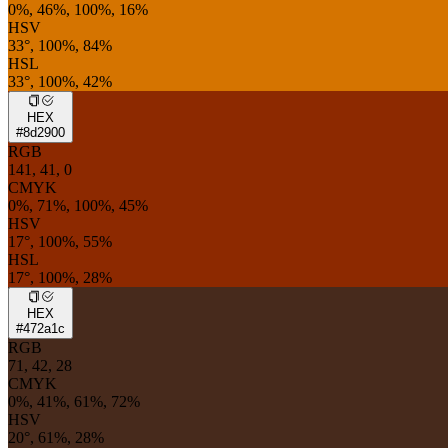
0%, 46%, 100%, 16%
HSV
33°, 100%, 84%
HSL
33°, 100%, 42%
HEX
#8d2900
RGB
141, 41, 0
CMYK
0%, 71%, 100%, 45%
HSV
17°, 100%, 55%
HSL
17°, 100%, 28%
HEX
#472a1c
RGB
71, 42, 28
CMYK
0%, 41%, 61%, 72%
HSV
20°, 61%, 28%