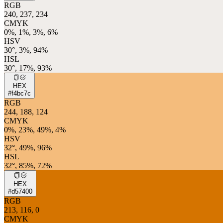
RGB
240, 237, 234
CMYK
0%, 1%, 3%, 6%
HSV
30°, 3%, 94%
HSL
30°, 17%, 93%
HEX
#f4bc7c
RGB
244, 188, 124
CMYK
0%, 23%, 49%, 4%
HSV
32°, 49%, 96%
HSL
32°, 85%, 72%
HEX
#d57400
RGB
213, 116, 0
CMYK