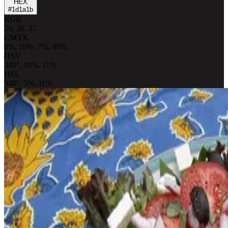
HEX
#1d1a1b
RGB
29, 26, 27
CMYK
0%, 10%, 7%, 89%
HSV
340°, 10%, 11%
HSL
340°, 5%, 11%