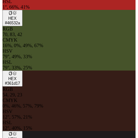
HSL
1°, 66%, 41%
HEX
#46532a
RGB
70, 83, 42
CMYK
16%, 0%, 49%, 67%
HSV
79°, 49%, 33%
HSL
79°, 33%, 25%
HEX
#361d17
RGB
54, 29, 23
CMYK
0%, 46%, 57%, 79%
HSV
12°, 57%, 21%
HSL
12°, 40%, 15%