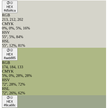
HEX
#d5d4ca
RGB
213, 212, 202
CMYK
0%, 0%, 5%, 16%
HSV
55°, 5%, 84%
HSL
55°, 12%, 81%
HEX
#aeb885
RGB
174, 184, 133
CMYK
5%, 0%, 28%, 28%
HSV
72°, 28%, 72%
HSL
72°, 26%, 62%
HEX
#9ca68c