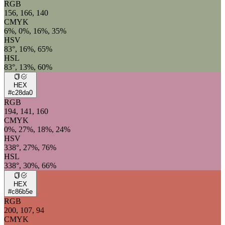
RGB
156, 166, 140
CMYK
6%, 0%, 16%, 35%
HSV
83°, 16%, 65%
HSL
83°, 13%, 60%
HEX
#c28da0
RGB
194, 141, 160
CMYK
0%, 27%, 18%, 24%
HSV
338°, 27%, 76%
HSL
338°, 30%, 66%
HEX
#c86b5e
RGB
200, 107, 94
CMYK