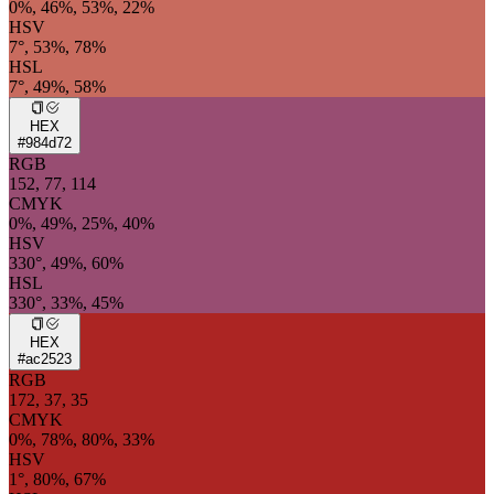
0%, 46%, 53%, 22%
HSV
7°, 53%, 78%
HSL
7°, 49%, 58%
HEX
#984d72
RGB
152, 77, 114
CMYK
0%, 49%, 25%, 40%
HSV
330°, 49%, 60%
HSL
330°, 33%, 45%
HEX
#ac2523
RGB
172, 37, 35
CMYK
0%, 78%, 80%, 33%
HSV
1°, 80%, 67%