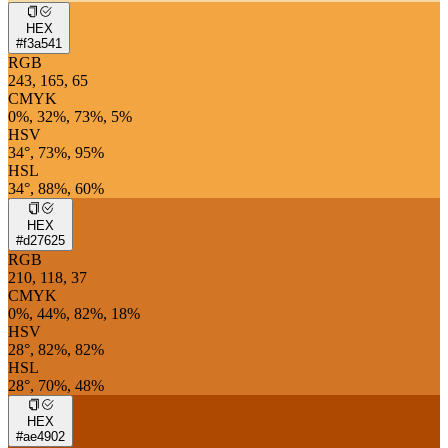
HEX
#f3a541
RGB
243, 165, 65
CMYK
0%, 32%, 73%, 5%
HSV
34°, 73%, 95%
HSL
34°, 88%, 60%
HEX
#d27625
RGB
210, 118, 37
CMYK
0%, 44%, 82%, 18%
HSV
28°, 82%, 82%
HSL
28°, 70%, 48%
HEX
#ae4902