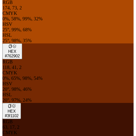
RGB
174, 73, 2
CMYK
0%, 58%, 99%, 32%
HSV
25°, 99%, 68%
HSL
25°, 98%, 35%
HEX
#762902
RGB
118, 41, 2
CMYK
0%, 65%, 98%, 54%
HSV
20°, 98%, 46%
HSL
20°, 97%, 24%
HEX
#3f1102
RGB
63, 17, 2
CMYK