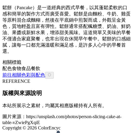
鬆餅（Pancake）是一道經典的西式早餐，以其蓬鬆柔軟的口
感和簡單的製作方式而廣受喜愛。鬆餅是由麵粉、牛奶、雞蛋
等原料混合成麵糊，然後在平底鍋中煎製而成，外觀呈金黃
色，質地輕盈且富有彈性。鬆餅通常搭配楓糖漿、奶油、鮮奶
油、果醬或新鮮水果，增添甜美風味。這道簡單又美味的早餐
不僅適合家庭聚餐，也常出現在休閒早午餐中。鬆餅的口感細
膩，讓每一口都充滿溫暖和滿足感，是許多人心中的早餐首
選。
相關標籤
配色
食物
食品餐飲
前往相關色彩與配色
REFERENCE
版權與來源說明
本站所展示之素材，均屬其相應版權持有人所有。
圖片來源：
https://unsplash.com/photos/person-slicing-cake-at-
table-vZwiePgXqiE
Copyright ©
2026
ColorEncyc