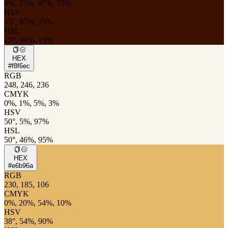
0%, 73%, 97%, 75%
HSV
15°, 97%, 25%
HSL
15°, 94%, 13%
HEX
#f8f6ec
RGB
248, 246, 236
CMYK
0%, 1%, 5%, 3%
HSV
50°, 5%, 97%
HSL
50°, 46%, 95%
HEX
#e6b96a
RGB
230, 185, 106
CMYK
0%, 20%, 54%, 10%
HSV
38°, 54%, 90%