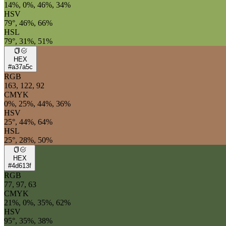
14%, 0%, 46%, 34%
HSV
79°, 46%, 66%
HSL
79°, 31%, 51%
HEX
#a37a5c
RGB
163, 122, 92
CMYK
0%, 25%, 44%, 36%
HSV
25°, 44%, 64%
HSL
25°, 28%, 50%
HEX
#4d613f
RGB
77, 97, 63
CMYK
21%, 0%, 35%, 62%
HSV
95°, 35%, 38%