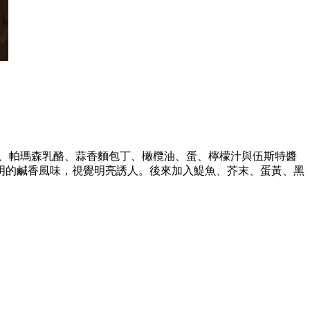
廳即興將萵苣、帕瑪森乳酪、蒜香麵包丁、橄欖油、蛋、檸檬汁與伍斯特醬
明的鹹香風味，視覺明亮誘人。後來加入鯷魚、芥末、蛋黃、黑