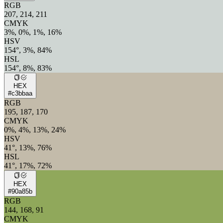
RGB
207, 214, 211
CMYK
3%, 0%, 1%, 16%
HSV
154°, 3%, 84%
HSL
154°, 8%, 83%
HEX
#c3bbaa
RGB
195, 187, 170
CMYK
0%, 4%, 13%, 24%
HSV
41°, 13%, 76%
HSL
41°, 17%, 72%
HEX
#90a85b
RGB
144, 168, 91
CMYK