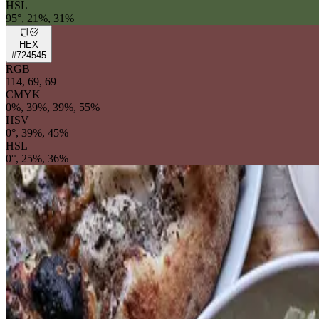
HSL
95°, 21%, 31%
HEX
#724545
RGB
114, 69, 69
CMYK
0%, 39%, 39%, 55%
HSV
0°, 39%, 45%
HSL
0°, 25%, 36%