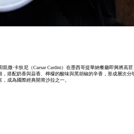
義裔主廚凱撒·卡狄尼（Caesar Cardini）在墨西哥提華納餐
順，搭配奶香與蒜香、檸檬的酸味與黑胡椒的辛香，形成層次分
富，成為國際經典開胃沙拉之一。